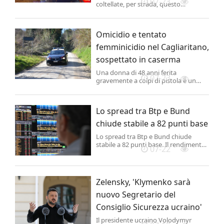
07-23
coltellate, per strada, questo
pomeriggio a Bari Sardo, in Ogliastra,
dal conducente di un'auto. Secondo i
primi riscontri, l'aggressore avrebbe
Omicidio e tentato
investito la vittima mentre si trovava
con una ragazza.
femminicidio nel Cagliaritano,
sospettato in caserma
Una donna di 48 anni ferita
07-23
gravemente a colpi di pistola e un
uomo di 43 anni freddato poco dopo.
È accaduto all'alba di oggi nel
Cagliaritano. La donna è stata ferita a
Lo spread tra Btp e Bund
Solanas e trasportata d'urgenza
all'ospedale Brotzu di Cagliari.
chiude stabile a 82 punti base
Lo spread tra Btp e Bund chiude
stabile a 82 punti base. Il rendimento
07-22
del decennale italiano sale al 3,98%. .
Zelensky, 'Klymenko sarà
nuovo Segretario del
Consiglio Sicurezza ucraino'
Il presidente ucraino Volodymyr