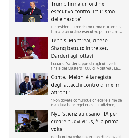
Trump firma un ordine
riporta una fonte militare.
esecutivo contro il 'turismo
delle nascite'
Il presidente americano Donald Trump ha
firmato un ordine esecutivo per negare la
cittadinanza ai bambini nati negli Stati
Tennis: Montreal; cinese
Uniti nell'ambito del cosiddetto 'turismo
delle nascite'. Lo ha annunciato il tycoon,
Shang battuto in tre set,
incontrando i media nello Studio Ovale. .
Darderi agli ottavi
Luciano Darderi approda agli ottavi di
finale del Masters 1000 di Montreal. La
testa di serie n.19 del tabellone ha
Conte, 'Meloni è la regista
superato in rimonta il cinese Shang
Juncheng, n.
degli attacchi contro di me, mi
affronti'
"Non dovete comunque chiedere a me se
è andata bene oggi questa audizione,
dovete chiederlo a Giorgia Meloni se è
Nyt, 'scienziati usano l'IA per
soddisfatta, perché lei è la regista di tutto
questo.
creare nuovi virus, è la prima
volta'
Per la prima volta un gruppo di scienziati