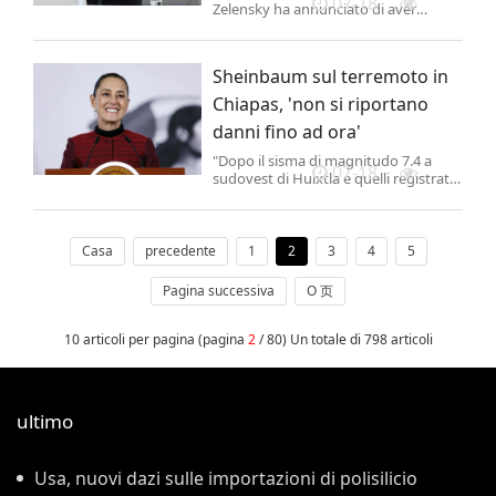
07-18
Zelensky ha annunciato di aver
offerto a Ihor Klymenko, attuale
ministro degli Interni, la posizione di
Segretario del Consiglio Nazionale di
Sheinbaum sul terremoto in
Sicurezza e Difesa dell'Ucraina,
incarico attualmente ricoperto dall'ex
Chiapas, 'non si riportano
ministro d...
danni fino ad ora'
"Dopo il sisma di magnitudo 7.4 a
07-18
sudovest di Huixtla e quelli registrati
a Ciudad Hidalgo, ho conversato con i
governatori di Chiapas e Tabasco,
Stati che non riportano danni fino a
questo momento".
Casa
precedente
1
2
3
4
5
Pagina successiva
O 页
10 articoli per pagina (pagina
2
/ 80) Un totale di 798 articoli
ultimo
Usa, nuovi dazi sulle importazioni di polisilicio