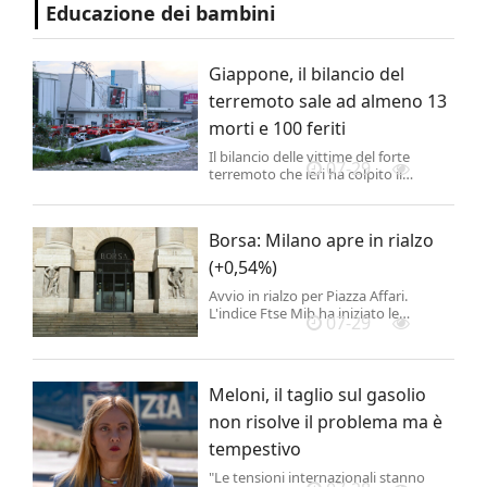
Educazione dei bambini
Giappone, il bilancio del
terremoto sale ad almeno 13
morti e 100 feriti
Il bilancio delle vittime del forte
07-29
terremoto che ieri ha colpito il
Giappone sudoccidentale è salito ad
almeno 13 morti e oltre 100 feriti, ha
annunciato oggi la premier Sanae
Borsa: Milano apre in rialzo
Takaichi.
(+0,54%)
Avvio in rialzo per Piazza Affari.
L'indice Ftse Mib ha iniziato le
07-29
contrattazioni in progresso dello
0,54%, a 51.978 punti. .
Meloni, il taglio sul gasolio
non risolve il problema ma è
tempestivo
"Le tensioni internazionali stanno