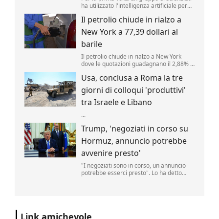
ha utilizzato l'intelligenza artificiale per
creare nuovi tipi di virus, alimentando
Il petrolio chiude in rialzo a
speranze di progressi in campo medico
ma sollevando al contempo la
New York a 77,39 dollari al
preoccupante possibilità che, un giorno,
tale tecnologia poss...
barile
Il petrolio chiude in rialzo a New York
dove le quotazioni guadagnano il 2,88% a
77,39 dollari al barile. .
Usa, conclusa a Roma la tre
giorni di colloqui 'produttivi'
tra Israele e Libano
...
Trump, 'negoziati in corso su
Hormuz, annuncio potrebbe
avvenire presto'
"I negoziati sono in corso, un annuncio
potrebbe esserci presto". Lo ha detto
Donald Trump, parlando delle trattative
sulla riapertura dello Stretto di Hormuz
con l'Iran. "Noi controlliamo lo stretto",
ha aggiunto il tycoon parlando nello
Studio Ovale". .
Link amichevole