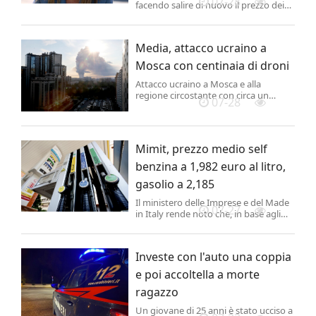
07-28
facendo salire di nuovo il prezzo dei
carburanti e, con esso, il costo di tutto
quello che viaggia su strada.
Media, attacco ucraino a
Mosca con centinaia di droni
Attacco ucraino a Mosca e alla
regione circostante con circa un
07-28
centinaia di droni. Lo riferisce
l'agenzia ucraina Rbc, secondo la
quale è stato colpito anche un centro
logistico della Wildberries, l'Amazon
Mimit, prezzo medio self
russa già presa di mira nei giorni
scorsi.
benzina a 1,982 euro al litro,
gasolio a 2,185
Il ministero delle Imprese e del Made
07-27
in Italy rende noto che, in base agli
ultimi dati rilevati dall'Osservatorio
sui prezzi dei carburanti del Mimit, in
data odierna - lunedì 27 luglio 2026 - il
Investe con l'auto una coppia
prezzo medio dei carburanti in
modalità 'self service' lung...
e poi accoltella a morte
ragazzo
Un giovane di 25 anni è stato ucciso a