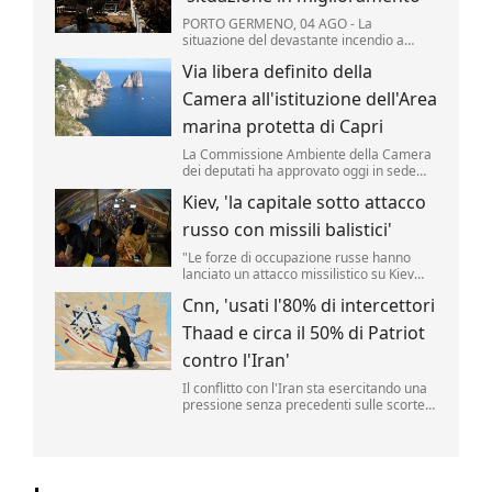
PORTO GERMENO, 04 AGO - La
situazione del devastante incendio a
ovest di Atene "è notevolmente
Via libera definito della
migliorata", secondo i vigili del fuoco
mobilitati per il quinto giorno consecutivo
Camera all'istituzione dell'Area
per domare le fiamme che hanno colpito
migliaia di ettari di pinete, macchia ...
marina protetta di Capri
La Commissione Ambiente della Camera
dei deputati ha approvato oggi in sede
legislativa la proposta di legge per
Kiev, 'la capitale sotto attacco
l'istituzione di un Area marina protetta
attorno all'isola di Capri.
russo con missili balistici'
"Le forze di occupazione russe hanno
lanciato un attacco missilistico su Kiev
utilizzando armi balistiche, e diverse
Cnn, 'usati l'80% di intercettori
esplosioni sono state udite in città". Lo ha
reso noto l'amministrazione militare della
Thaad e circa il 50% di Patriot
capitale ucraina (Kmva), citato
dall'Ukrainska Pravda.
contro l'Iran'
Il conflitto con l'Iran sta esercitando una
pressione senza precedenti sulle scorte
di missili statunitensi, raggiungendo livelli
"pericolosamente bassi".