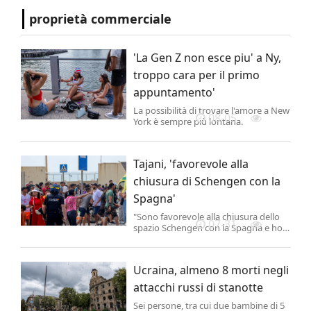
proprietà commerciale
'La Gen Z non esce piu' a Ny,
troppo cara per il primo
appuntamento'
La possibilità di trovare l'amore a New
08-05
York è sempre più lontana.
Tajani, 'favorevole alla
chiusura di Schengen con la
Spagna'
"Sono favorevole alla chiusura dello
07-31
spazio Schengen con la Spagna e ho
piena fiducia nell'operato del ministro
Piantedosi. L'immigrazione irregolare
e incontrollata rappresenta un
Ucraina, almeno 8 morti negli
pericolo per la sicurezza nazionale.
attacchi russi di stanotte
Sei persone, tra cui due bambine di 5