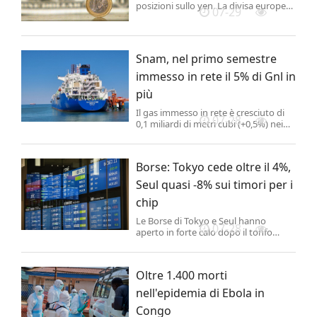
posizioni sullo yen. La divisa europea
07-29
passa di mano a 1,1400 dollari con un
progresso dello 0,11% e a 186,34 yen
(-0,13%). .
Snam, nel primo semestre
immesso in rete il 5% di Gnl in
più
Il gas immesso in rete è cresciuto di
07-28
0,1 miliardi di metri cubi (+0,5%) nei
primi 6 mesi dell'anno, con il gas
naturale liquefatto (Gnl) in rialzo rialzo
di 0,5 miliardi di metri cubi (+5%) per
Borse: Tokyo cede oltre il 4%,
effetto anche dell'entrata in funzione
del rigassificatore di...
Seul quasi -8% sui timori per i
chip
Le Borse di Tokyo e Seul hanno
07-28
aperto in forte calo dopo il tonfo
registrato dai titoli dei semiconduttori
a Wall Street, innescato da
indiscrezioni su un possibile salto
Oltre 1.400 morti
tecnologico della Cina nella
produzione di chip avanzati.
nell'epidemia di Ebola in
Congo