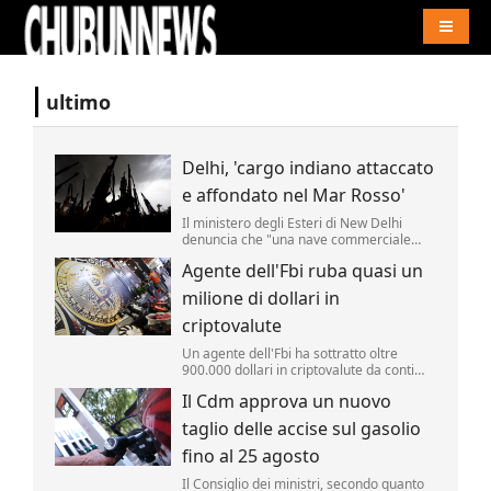
Naviga
ultimo
Delhi, 'cargo indiano attaccato
e affondato nel Mar Rosso'
Il ministero degli Esteri di New Delhi
denuncia che "una nave commerciale
battente bandiera indiana, l'Msv Faize
Agente dell'Fbi ruba quasi un
Noore Oliya" ha subito "un attacco" ed "è
affondata nel Mar Rosso al largo delle
milione di dollari in
coste dello Yemen".
criptovalute
Un agente dell'Fbi ha sottratto oltre
900.000 dollari in criptovalute da conti
monitorati dall'agenzia nell'ambito di
Il Cdm approva un nuovo
un'indagine. Lo riporta la Cnn.
taglio delle accise sul gasolio
fino al 25 agosto
Il Consiglio dei ministri, secondo quanto