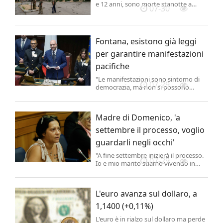
e 12 anni, sono morte stanotte a
07-30
causa di un attacco missilistico russo
a Kryvyi Rih, nell'Ucraina centrale.
Altre due vittime sono state registrate
a Kiev e a Poltava. Diversi i feriti. .
Fontana, esistono già leggi
per garantire manifestazioni
pacifiche
"Le manifestazioni sono sintomo di
07-29
democrazia, ma non si possono
attaccare le forze dell'ordine. Si passa
dalla parte del torto e anche le buone
ragioni delle manifestazioni
Madre di Domenico, 'a
sfumano".
settembre il processo, voglio
guardarli negli occhi'
"A fine settembre inizierà il processo.
07-29
Io e mio marito stiamo vivendo in
attesa che arrivi quel giorno.
Aspettiamo di guardarli negli occhi.
Aspettiamo di vedere se loro avranno
L'euro avanza sul dollaro, a
il coraggio di guardarci negli occhi.
1,1400 (+0,11%)
L'euro è in rialzo sul dollaro ma perde