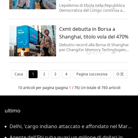
L'epidemia di Ebola nella Repubblica
07-27
Democratica del Congo continua a
diffondersi. Secondo i dati forniti dalle
autorità sanitarie congolesi, dalla fine
di aprile 1.405 persone sono morte a
Cxmt debutta in Borsa a
causa del virus.
Shanghai, titolo vola del 470%
Debutto record alla Borsa di Shanghai
per ChangXin Memory Technologies
07-27
(Cxmt), principale produttore cinese
di chip di memoria, il cui titolo ha
aperto gli scambi a 49,50 yuan, in
rialzo di oltre il 470% rispetto al
prezzo di collocamento di 8,66 yuan
Casa
1
2
3
4
Pagina successiva
O 页
per ...
10 articoli per pagina (pagina
1
/ 76) Un totale di 760 articoli
ultimo
Delhi, 'cargo indiano attaccato e affondato nel Mar
Rosso'
Agente dell'Fbi ruba quasi un milione di dollari in