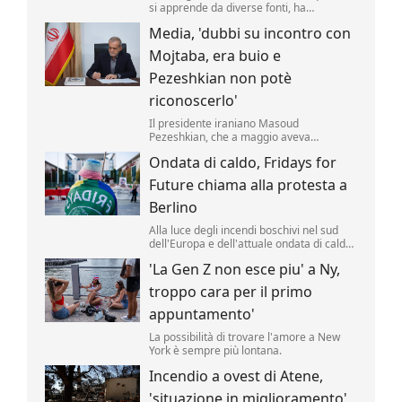
si apprende da diverse fonti, ha
approvato un nuovo taglio delle accise sul
Media, 'dubbi su incontro con
gasolio fino al 25 agosto. Il valore della
riduzione resta di 17 centesimi al litro
Mojtaba, era buio e
(compresa l'Iva) .
Pezeshkian non potè
riconoscerlo'
Il presidente iraniano Masoud
Pezeshkian, che a maggio aveva
affermato di aver incontrato di persona la
Ondata di caldo, Fridays for
nuova Guida Suprema Mojtaba
Khamenei, avrebbe avuto solo un
Future chiama alla protesta a
incontro di pochi minuti, al buio, senza
poterlo riconoscere.
Berlino
Alla luce degli incendi boschivi nel sud
dell'Europa e dell'attuale ondata di caldo,
il movimento per la protezione del clima
'La Gen Z non esce piu' a Ny,
"Fridays for Future" ha indetto per giovedì
pomeriggio una manifestazione davanti
troppo cara per il primo
alla Cancelleria federale tedesca a
Berlino.
appuntamento'
La possibilità di trovare l'amore a New
York è sempre più lontana.
Incendio a ovest di Atene,
'situazione in miglioramento'