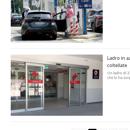
studio del go
Ladro in a
coltellate
Un ladro di 3
che lo ha sor
50enne ha vis