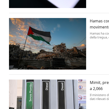
Hamas conf
movimento
Hamas ha con
della tregua,
Striscia di Ga
Mimit, pre
a 2,066
Il ministero 
dati rilevati 
odierna - gio
'self service' l