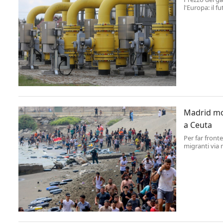
l'Europa: il 
contrazione d
Madrid mobi
a Ceuta
Per far fronte
migranti via 
mobilitare l'
controlli alla 