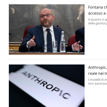
Fontana c
accesso a
A quanto si a
della giunta 
chat inviate 
Anthropic,
reale nei t
I modelli di 
non autorizza
avrebbero dov