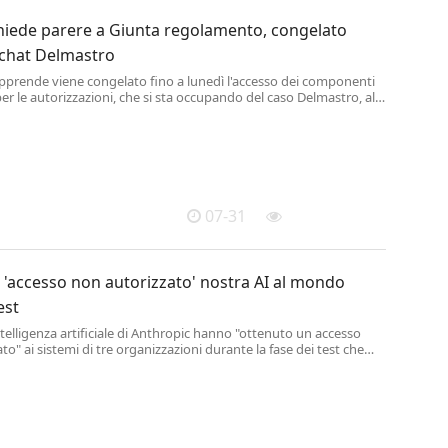
hiede parere a Giunta regolamento, congelato
 chat Delmastro
pprende viene congelato fino a lunedì l'accesso dei componenti
per le autorizzazioni, che si sta occupando del caso Delmastro, alle
dalla Procura.
07-31
 'accesso non autorizzato' nostra AI al mondo
est
intelligenza artificiale di Anthropic hanno "ottenuto un accesso
to" ai sistemi di tre organizzazioni durante la fase dei test che
uto tenerli isolati dal "mondo reale".