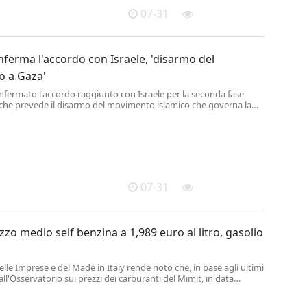
07-31
erma l'accordo con Israele, 'disarmo del
 a Gaza'
fermato l'accordo raggiunto con Israele per la seconda fase
 che prevede il disarmo del movimento islamico che governa la
za.
07-31
zzo medio self benzina a 1,989 euro al litro, gasolio
delle Imprese e del Made in Italy rende noto che, in base agli ultimi
dall'Osservatorio sui prezzi dei carburanti del Mimit, in data
vedì 30 luglio 2026 - il prezzo medio dei carburanti in modalità
un...