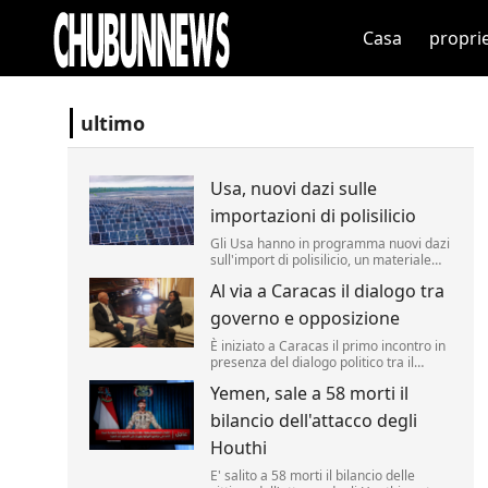
Casa
propri
ultimo
Usa, nuovi dazi sulle
importazioni di polisilicio
Gli Usa hanno in programma nuovi dazi
sull'import di polisilicio, un materiale
fondamentale per i pannelli solari e i
Al via a Caracas il dialogo tra
semiconduttori. Lo ha annunciato il
segretario al Commercio Howard
governo e opposizione
Lutnick, definendo il materiale un
"prodotto fondamentale" per i chip.
È iniziato a Caracas il primo incontro in
presenza del dialogo politico tra il
governo venezuelano e una
Yemen, sale a 58 morti il
delegazione dell'opposizione, un
processo sostenuto dagli Stati Uniti con
bilancio dell'attacco degli
l'obiettivo dichiarato di favorire una
transizione verso nuove elezioni nel P...
Houthi
E' salito a 58 morti il bilancio delle