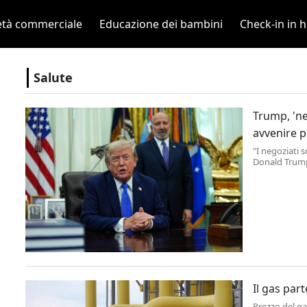
età commerciale
Educazione dei bambini
Check-in in h
Salute
Trump, 'n
avvenire p
"I negoziati 
Donald Trump,
Hormuz con l'
parlando nell
Il gas par
Prezzo del ga