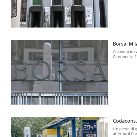
Borsa: Mil
Chiusura in ca
Continente. I
a 51.698 punti
Codacons, 
Un pieno di ga
afferma il Cod