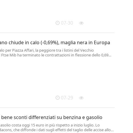
07-30
ano chiude in calo (-0,69%), maglia nera in Europa
lo per Piazza Affari, la peggiore tra i listini del Vecchio
l Ftse Mib ha terminato le contrattazioni in flessione dello 0,69%
, appensantito dalle vendite sui tecnologici e i bancari. .
07-29
bene sconti differenziati su benzina e gasolio
solio costa oggi 15 euro in più rispetto a inizio luglio. Lo
acons, che diffonde i dati sugli effetti del taglio delle accise allo