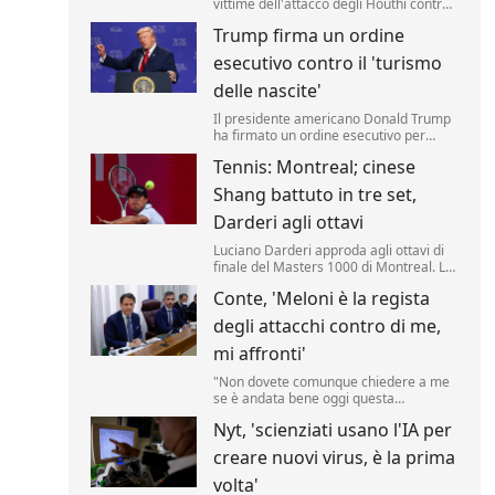
vittime dell'attacco degli Houthi contro i
soldati delle forze governative
Trump firma un ordine
yemenite. Lo riporta una fonte militare.
esecutivo contro il 'turismo
delle nascite'
Il presidente americano Donald Trump
ha firmato un ordine esecutivo per
negare la cittadinanza ai bambini nati
Tennis: Montreal; cinese
negli Stati Uniti nell'ambito del
cosiddetto 'turismo delle nascite'. Lo ha
Shang battuto in tre set,
annunciato il tycoon, incontrando i
media nello Studio Ovale. .
Darderi agli ottavi
Luciano Darderi approda agli ottavi di
finale del Masters 1000 di Montreal. La
testa di serie n.19 del tabellone ha
Conte, 'Meloni è la regista
superato in rimonta il cinese Shang
Juncheng, n.
degli attacchi contro di me,
mi affronti'
"Non dovete comunque chiedere a me
se è andata bene oggi questa
audizione, dovete chiederlo a Giorgia
Nyt, 'scienziati usano l'IA per
Meloni se è soddisfatta, perché lei è la
regista di tutto questo.
creare nuovi virus, è la prima
volta'