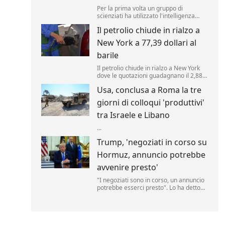
Per la prima volta un gruppo di
scienziati ha utilizzato l'intelligenza
artificiale per creare nuovi tipi di virus,
Il petrolio chiude in rialzo a
alimentando speranze di progressi in
campo medico ma sollevando al
New York a 77,39 dollari al
contempo la preoccupante possibilità
che, un giorno, tale tecnologia poss...
barile
Il petrolio chiude in rialzo a New York
dove le quotazioni guadagnano il 2,88%
a 77,39 dollari al barile. .
Usa, conclusa a Roma la tre
giorni di colloqui 'produttivi'
tra Israele e Libano
...
Trump, 'negoziati in corso su
Hormuz, annuncio potrebbe
avvenire presto'
"I negoziati sono in corso, un annuncio
potrebbe esserci presto". Lo ha detto
Donald Trump, parlando delle trattative
sulla riapertura dello Stretto di Hormuz
con l'Iran. "Noi controlliamo lo stretto",
ha aggiunto il tycoon parlando nello