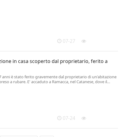
verno per le tasche dei cittadini.
07-27
zione in casa scoperto dal proprietario, ferito a
7 anni è stato ferito gravemente dal proprietario di un'abitazione
preso a rubare. E' accaduto a Ramacca, nel Catanese, dove il
to l'uomo incappucciato nella sua casa ed è intervenuto.
07-24