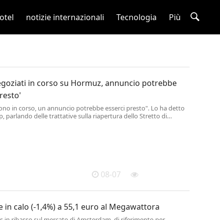
otel
notizie internazionali
Tecnologia
Più
egoziati in corso su Hormuz, annuncio potrebbe
resto'
sono in corso, un annuncio potrebbe esserci presto". Lo ha detto
 parlando delle trattative sulla riapertura dello Stretto di
Iran. "Noi controlliamo lo stretto", ha aggiunto il tycoon
o Studio Ovale". .
08-07
te in calo (-1,4%) a 55,1 euro al Megawattora
s in ribasso sul mercato di Amsterdam, di riferimento per