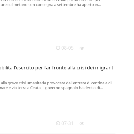
future sul metano con consegna a settembre ha aperto in
ell'1,4% a 55,1 euro al Megawattora. .
08-05
lita l'esercito per far fronte alla crisi dei migranti
 alla grave crisi umanitaria provocata dall'entrata di centinaia di
mare e via terra a Ceuta, il governo spagnolo ha deciso di
esercito in appoggio degli agenti della Guardia Civil, impegnati nei
front...
07-31