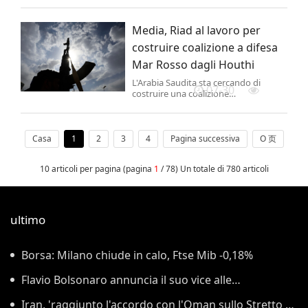
incendio che lui stesso avrebbe
appiccato in una cella del reparto
Media, Riad al lavoro per
ospedaliero interno all'istituto.
costruire coalizione a difesa
Mar Rosso dagli Houthi
L'Arabia Saudita sta cercando di
07-30
costruire una coalizione
internazionale per proteggere le navi
mercantili nel Mar Rosso dagli
attacchi degli Houthi: lo riporta Al
Monitor.
Casa
1
2
3
4
Pagina successiva
O 页
10 articoli per pagina (pagina
1
/ 78) Un totale di 780 articoli
ultimo
Borsa: Milano chiude in calo, Ftse Mib -0,18%
Flavio Bolsonaro annuncia il suo vice alle
presidenziali di ottobre
Iran, 'raggiunto l'accordo con l'Oman sullo Stretto di