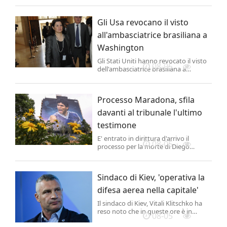
generica che riguardava le intere
comunicazioni di un parlamentare"
Gli Usa revocano il visto
ma "più in generale, quando si fanno
queste indagini sequestrando i
all'ambasciatrice brasiliana a
telefonini delle...
Washington
Gli Stati Uniti hanno revocato il visto
08-05
dell'ambasciatrice brasiliana a
Washington Maria Luiza Viotti,
secondo quanto dichiarato da un
funzionario del Dipartimento di Stato,
Processo Maradona, sfila
dopo che Brasilia si è rifiutata di
concedere i visti a due diplomatici
davanti al tribunale l'ultimo
americani.
testimone
E' entrato in dirittura d'arrivo il
08-05
processo per la morte di Diego
Maradona che vede imputati i sette
membri dello staff medico che lo
avevano in cura durante la degenza
Sindaco di Kiev, 'operativa la
successiva alla delicata operazione
per rimuovere un ematoma
difesa aerea nella capitale'
subdurale.
Il sindaco di Kiev, Vitali Klitschko ha
reso noto che in queste ore è in
08-05
funzione il sistema di difesa aerea