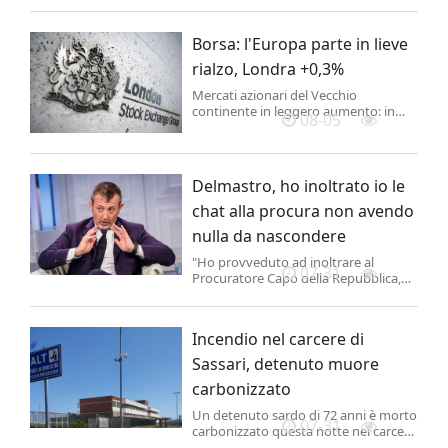
della capitale, dopo che le forze russe
hanno attaccato la città con missili
balistici.
Borsa: l'Europa parte in lieve
rialzo, Londra +0,3%
Mercati azionari del Vecchio
continente in leggero aumento: in
08-05
apertura le Borse migliori sono quelle
di Francoforte e Madrid, che salgono
di mezzo punto percentuale. In rialzo
dello 0,3% Londra, dello 0,2%
Delmastro, ho inoltrato io le
Amsterdam e dello 0,1% Parigi. .
chat alla procura non avendo
nulla da nascondere
"Ho provveduto ad inoltrare al
07-31
Procuratore Capo della Repubblica,
Dott. Francesco Lo Voi, via pec la
corrispondenza intercorsa relativa alle
chat al centro delle polemiche di
Incendio nel carcere di
questi giorni, non avendo alcunché
da nascondere.
Sassari, detenuto muore
carbonizzato
Un detenuto sardo di 72 anni è morto
07-31
carbonizzato questa notte nel carcere
di Bancali, a Sassari, a causa di un