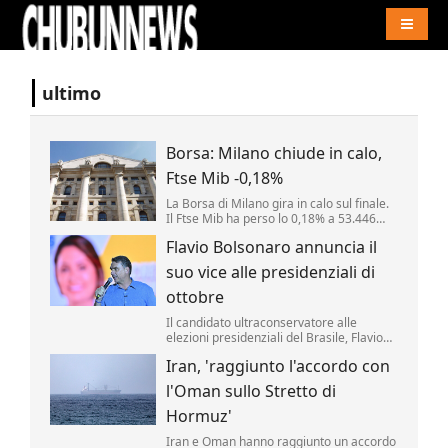
Naviga
ultimo
Borsa: Milano chiude in calo,
Ftse Mib -0,18%
La Borsa di Milano gira in calo sul finale.
Il Ftse Mib ha perso lo 0,18% a 53.446
punti. Inwit (-2,78%) e Fincantieri (-2,2%)
Flavio Bolsonaro annuncia il
tra i peggiori mentre i fari restano accesi
su Mps (+1,64%). .
suo vice alle presidenziali di
ottobre
Il candidato ultraconservatore alle
elezioni presidenziali del Brasile, Flavio
Bolsonaro, ha annunciato oggi il nome
Iran, 'raggiunto l'accordo con
che comporrà il ticket che sfiderà il
progressista Luiz Inácio da Lula agli
l'Oman sullo Stretto di
scrutini di ottobre.
Hormuz'
Iran e Oman hanno raggiunto un accordo