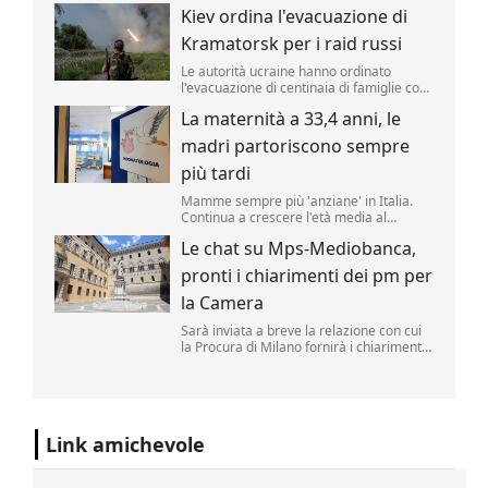
candidatura democratica per il Senato
Kiev ordina l'evacuazione di
Usa in Michigan, regalando ai
progressisti un'importante vittoria in una
Kramatorsk per i raid russi
primaria decisiva.
Le autorità ucraine hanno ordinato
l'evacuazione di centinaia di famiglie con
bambini dalla città fortificata di
La maternità a 33,4 anni, le
Kramatorsk, nell'Ucraina orientale, a
causa dell'intensificarsi degli attacchi
madri partoriscono sempre
russi, mentre le truppe di Mosca
avanzano nelle vicinanze.
più tardi
Mamme sempre più 'anziane' in Italia.
Continua a crescere l'età media al
momento del parto, arrivata a 33,4 anni
Le chat su Mps-Mediobanca,
per le italiane nel 2025 (era 33,3 nel
2024) e 31,4 anni per le cittadine
pronti i chiarimenti dei pm per
straniere.
la Camera
Sarà inviata a breve la relazione con cui
la Procura di Milano fornirà i chiarimenti
chiesti dalla giunta per le autorizzazioni
della Camera sulla reale necessità di
accedere alle chat con parlamentari
rintracciate nel telefono dell'ex direttore
generale d...
Link amichevole