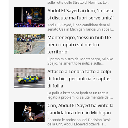
sulle rotte dello Stretto di Hormuz. Lo
rende noto il ministero degli Esteri di
Abdul El-Sayed ai dem, 'in casa
Teheran, citato da Al Arabiya, precisando
sono state "concordate le caratteristiche
si discute ma fuori serve unità'
geografiche del percorso" marittimo
nello Stretto.
Abdul El-Sayed, il neo candidato dem al
senato Usa in Michigan, lancia un appello
all'unità ai democratici.
Montenegro, 'nessun hub Ue
per i rimpatri sul nostro
territorio'
Il primo ministro del Montenegro, Milojko
Spajić, ha smentito le notizie sulla
possibilità di realizzare un centro Ue per i
Attacco a Londra fatto a colpi
rimpatri nel Paese.
di forbici, per polizia è raptus
di follia
La polizia britannica ipotizza un raptus
legato a problemi di salute mentale della
presunta assalitrice dietro il ferimento di
Cnn, Abdul El-Sayed ha vinto la
4 uomini avvenuto oggi a Londra, nel
cuore turistico di Covent Garden.
candidatura dem in Michigan
Secondo le proiezioni del Decision Desk
della Cnn, Abdul El-Sayed otterrà la