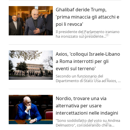
Ghalibaf deride Trump,
'prima minaccia gli attacchi e
poi li revoca'
Il presidente del Parlamento iraniano
08-07
ha ironizzato sul presidente
americano Donald Trump che prima
annuncia attacchi imponenti, salvo
poi annullarli a favore di negoziati.
Axios, 'colloqui Israele-Libano
a Roma interrotti per gli
eventi sul terreno'
Secondo un funzionario del
08-06
Dipartimento di Stato Usa ad Axios, i
colloqui tra Israele e Libano in corso a
Roma sono "terminati in anticipo"
oggi alle 15.30 a causa degli "eventi
Nordio, trovare una via
sul terreno". La fonte conferma che
riprenderanno domani mattina.
alternativa per usare
intercettazioni nelle indagini
"Sono soddisfatto del voto su Andrea
08-06
Delmastro", considerando che la
procura "aveva fatto una richiesta