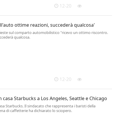
12-20
ull'auto ottime reazioni, succederà qualcosa'
hieste sul comparto automobilistico "ricevo un ottimo riscontro.
ccederà qualcosa.
12-20
n casa Starbucks a Los Angeles, Seattle e Chicago
asa Starbucks. Il sindacato che rappresenta i baristi della
na di caffetterie ha dichiarato lo sciopero.