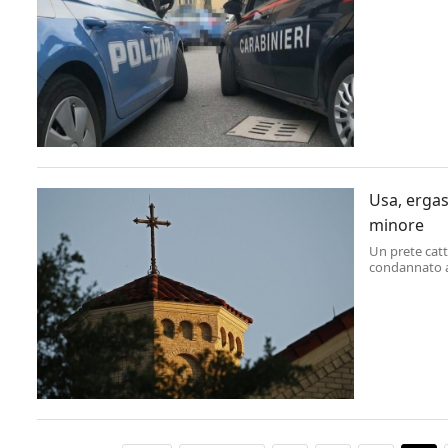
Catanzaro, h
confronti di 8
Usa, ergas
minore
Un prete catt
condannato al
dopo che in d