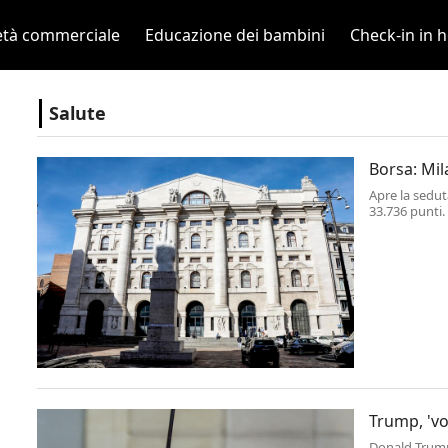
età commerciale
Educazione dei bambini
Check-in in h
Salute
Borsa: Mil
Apre la seduta
33.736 punti. 
Trump, 'vo
Donald Trump