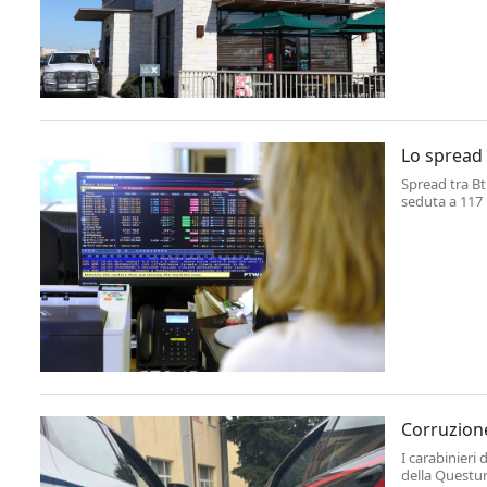
Lo spread 
Spread tra Bt
seduta a 117 p
prodotto del 
Corruzione
I carabinieri
della Questur