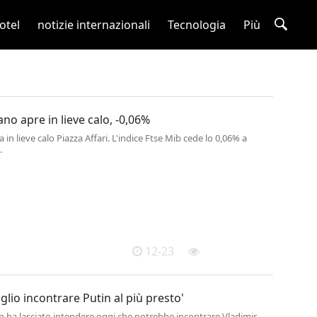
otel
notizie internazionali
Tecnologia
Più
ano apre in lieve calo, -0,06%
 in lieve calo Piazza Affari. L'indice Ftse Mib cede lo 0,06% a
.
12-23
glio incontrare Putin al più presto'
 ha lasciato intendere oggi che potrebbe incontrare Vladimir