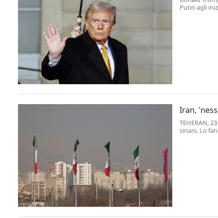
Putin agli ini
Iran, 'nes
TEHERAN, 23 D
siriani. Lo fa
iraniano affe
terrorismo".