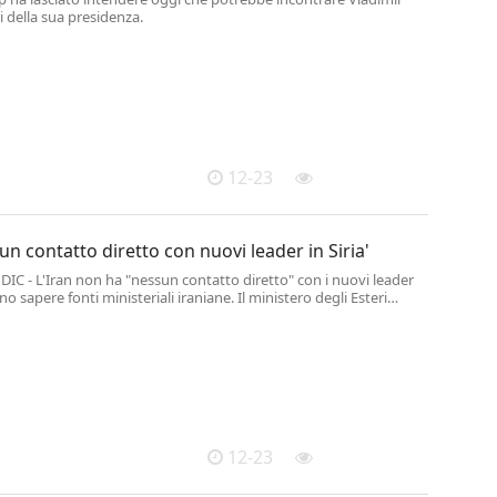
zi della sua presidenza.
12-23
sun contatto diretto con nuovi leader in Siria'
IC - L'Iran non ha "nessun contatto diretto" con i nuovi leader
nno sapere fonti ministeriali iraniane. Il ministero degli Esteri
rma inoltre che la Siria non deve diventare un "paradiso per il
 (ANSA-AFP).
12-23