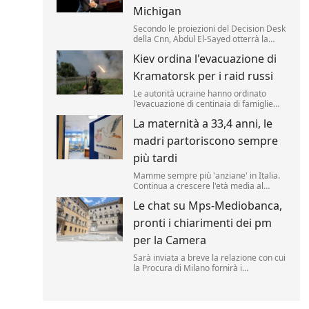
Michigan
Secondo le proiezioni del Decision Desk
della Cnn, Abdul El-Sayed otterrà la
candidatura democratica per il Senato
Kiev ordina l'evacuazione di
Usa in Michigan, regalando ai
progressisti un'importante vittoria in
Kramatorsk per i raid russi
una primaria decisiva.
Le autorità ucraine hanno ordinato
l'evacuazione di centinaia di famiglie
con bambini dalla città fortificata di
La maternità a 33,4 anni, le
Kramatorsk, nell'Ucraina orientale, a
causa dell'intensificarsi degli attacchi
madri partoriscono sempre
russi, mentre le truppe di Mosca
avanzano nelle vicinanze.
più tardi
Mamme sempre più 'anziane' in Italia.
Continua a crescere l'età media al
momento del parto, arrivata a 33,4 anni
Le chat su Mps-Mediobanca,
per le italiane nel 2025 (era 33,3 nel
2024) e 31,4 anni per le cittadine
pronti i chiarimenti dei pm
straniere.
per la Camera
Sarà inviata a breve la relazione con cui
la Procura di Milano fornirà i
chiarimenti chiesti dalla giunta per le
autorizzazioni della Camera sulla reale
necessità di accedere alle chat con