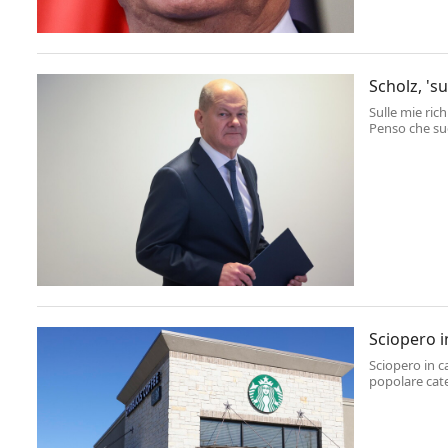
Scholz, 's
Sulle mie ric
Penso che su
Sciopero i
Sciopero in c
popolare cate