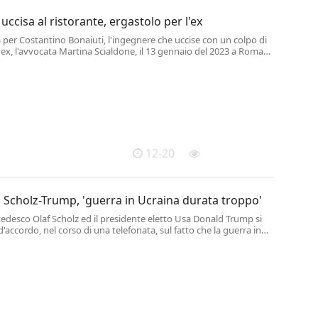
uccisa al ristorante, ergastolo per l'ex
a per Costantino Bonaiuti, l'ingegnere che uccise con un colpo di
a ex, l'avvocata Martina Scialdone, il 13 gennaio del 2023 a Roma
 un ristorante nella zona dell'Appio Latino.
12-20
 Scholz-Trump, 'guerra in Ucraina durata troppo'
e tedesco Olaf Scholz ed il presidente eletto Usa Donald Trump si
d'accordo, nel corso di una telefonata, sul fatto che la guerra in
 "da troppo tempo". Lo rende noto il governo tedesco.