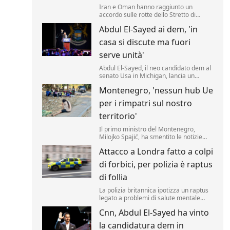
Iran e Oman hanno raggiunto un
accordo sulle rotte dello Stretto di
Hormuz. Lo rende noto il ministero
Abdul El-Sayed ai dem, 'in
degli Esteri di Teheran, citato da Al
Arabiya, precisando sono state
casa si discute ma fuori
"concordate le caratteristiche
geografiche del percorso" marittimo
serve unità'
nello Stretto.
Abdul El-Sayed, il neo candidato dem al
senato Usa in Michigan, lancia un
appello all'unità ai democratici.
Montenegro, 'nessun hub Ue
per i rimpatri sul nostro
territorio'
Il primo ministro del Montenegro,
Milojko Spajić, ha smentito le notizie
sulla possibilità di realizzare un centro
Attacco a Londra fatto a colpi
Ue per i rimpatri nel Paese.
di forbici, per polizia è raptus
di follia
La polizia britannica ipotizza un raptus
legato a problemi di salute mentale
della presunta assalitrice dietro il
Cnn, Abdul El-Sayed ha vinto
ferimento di 4 uomini avvenuto oggi a
Londra, nel cuore turistico di Covent
la candidatura dem in
Garden.