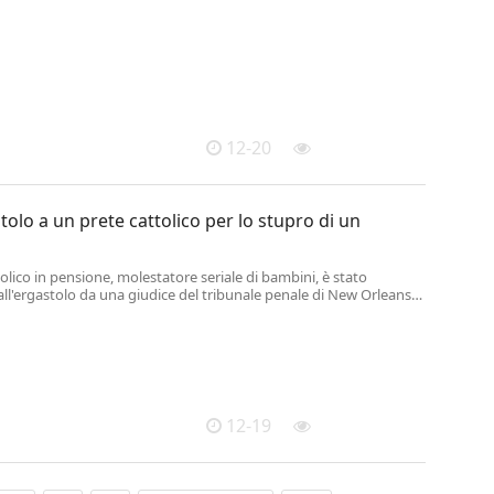
anno eseguito un'ordinanza cautelare emessa dal Gip nei
 persone, 2 in carcere e 6 a...
12-20
tolo a un prete cattolico per lo stupro di un
olico in pensione, molestatore seriale di bambini, è stato
l'ergastolo da una giudice del tribunale penale di New Orleans
icembre si era dichiarato colpevole di stupro su un minore.
12-19