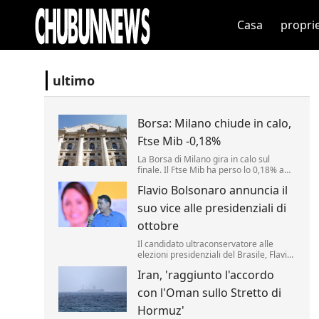
Casa
propri
ultimo
Borsa: Milano chiude in calo,
Ftse Mib -0,18%
La Borsa di Milano gira in calo sul
finale. Il Ftse Mib ha perso lo 0,18% a
53.446 punti. Inwit (-2,78%) e Fincantieri
Flavio Bolsonaro annuncia il
(-2,2%) tra i peggiori mentre i fari
restano accesi su Mps (+1,64%). .
suo vice alle presidenziali di
ottobre
Il candidato ultraconservatore alle
elezioni presidenziali del Brasile, Flavio
Bolsonaro, ha annunciato oggi il nome
Iran, 'raggiunto l'accordo
che comporrà il ticket che sfiderà il
progressista Luiz Inácio da Lula agli
con l'Oman sullo Stretto di
scrutini di ottobre.
Hormuz'