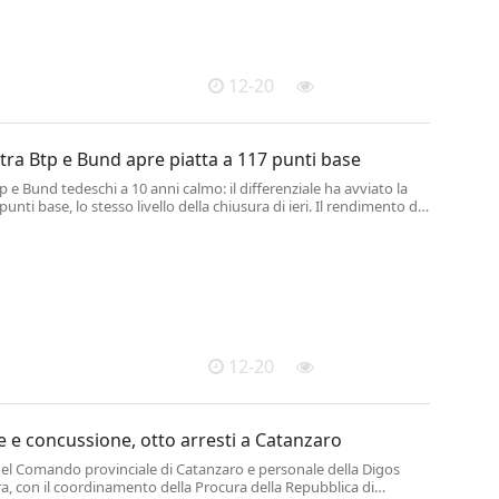
12-20
tra Btp e Bund apre piatta a 117 punti base
p e Bund tedeschi a 10 anni calmo: il differenziale ha avviato la
unti base, lo stesso livello della chiusura di ieri. Il rendimento del
Tesoro è al 3,47%. .
12-20
 e concussione, otto arresti a Catanzaro
 del Comando provinciale di Catanzaro e personale della Digos
a, con il coordinamento della Procura della Repubblica di