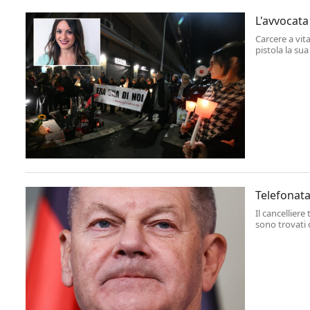
L'avvocata 
Carcere a vit
pistola la su
all'esterno di
Telefonata
Il cancellier
sono trovati 
Ucraina duri