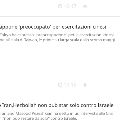
10-17
appone 'preoccupato' per esercitazioni cinesi
 Tokyo ha espresso "preoccupazione" per le esercitazioni cinesi
no all'isola di Taiwan, le prime su larga scala dallo scorso maggio,
che il Giappone ha fatto decollare gli aerei da combattimento
di Yonag...
10-15
 Iran,Hezbollah non può star solo contro Israele
 iraniano Masoud Pezeshkian ha detto in un'intervista alla Cnn
 "non può restare da solo" contro Israele.