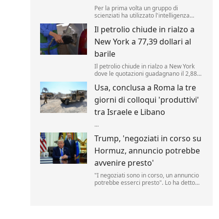
Per la prima volta un gruppo di
scienziati ha utilizzato l'intelligenza
artificiale per creare nuovi tipi di virus,
Il petrolio chiude in rialzo a
alimentando speranze di progressi in
campo medico ma sollevando al
New York a 77,39 dollari al
contempo la preoccupante possibilità
che, un giorno, tale tecnologia poss...
barile
Il petrolio chiude in rialzo a New York
dove le quotazioni guadagnano il 2,88%
a 77,39 dollari al barile. .
Usa, conclusa a Roma la tre
giorni di colloqui 'produttivi'
tra Israele e Libano
...
Trump, 'negoziati in corso su
Hormuz, annuncio potrebbe
avvenire presto'
"I negoziati sono in corso, un annuncio
potrebbe esserci presto". Lo ha detto
Donald Trump, parlando delle trattative
sulla riapertura dello Stretto di Hormuz
con l'Iran. "Noi controlliamo lo stretto",
ha aggiunto il tycoon parlando nello