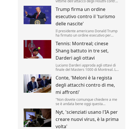
vittime dell'attacco degli Houthi contro i
soldati delle forze governative
Trump firma un ordine
yemenite. Lo riporta una fonte militare.
esecutivo contro il 'turismo
delle nascite'
Il presidente americano Donald Trump
ha firmato un ordine esecutivo per
negare la cittadinanza ai bambini nati
Tennis: Montreal; cinese
negli Stati Uniti nell'ambito del
cosiddetto 'turismo delle nascite'. Lo ha
Shang battuto in tre set,
annunciato il tycoon, incontrando i
media nello Studio Ovale. .
Darderi agli ottavi
Luciano Darderi approda agli ottavi di
finale del Masters 1000 di Montreal. La
testa di serie n.19 del tabellone ha
Conte, 'Meloni è la regista
superato in rimonta il cinese Shang
Juncheng, n.
degli attacchi contro di me,
mi affronti'
"Non dovete comunque chiedere a me
se è andata bene oggi questa
audizione, dovete chiederlo a Giorgia
Nyt, 'scienziati usano l'IA per
Meloni se è soddisfatta, perché lei è la
regista di tutto questo.
creare nuovi virus, è la prima
volta'