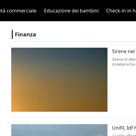
età commerciale
Educazione dei bambini
Check-in in h
Finanza
Sirene nel 
Sirene di all
israeliana ha 
che non si son
Unifil, Id
L'Unifil affe