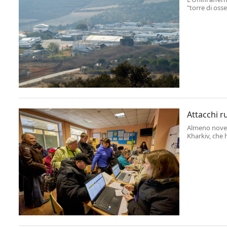
"torre di oss
Attacchi ru
Almeno nove p
Kharkiv, che 
questa grande 
autorità local