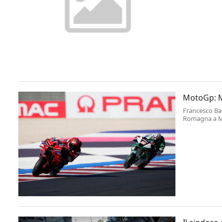
MotoGp: M
Francesco Bag
Romagna a Mi
leader della 