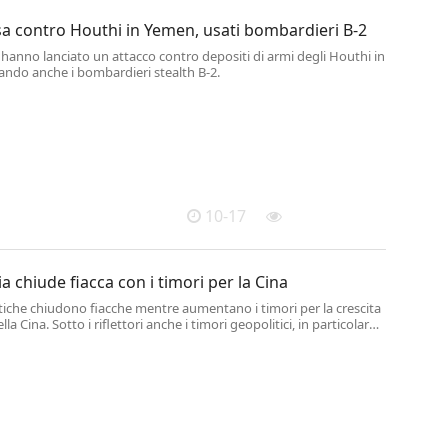
a contro Houthi in Yemen, usati bombardieri B-2
ti hanno lanciato un attacco contro depositi di armi degli Houthi in
ando anche i bombardieri stealth B-2.
10-17
ia chiude fiacca con i timori per la Cina
tiche chiudono fiacche mentre aumentano i timori per la crescita
a Cina. Sotto i riflettori anche i timori geopolitici, in particolare
ente.