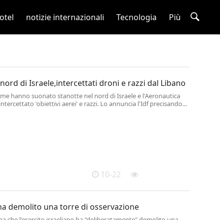
otel
notizie internazionali
Tecnologia
Più
nord di Israele,intercettati droni e razzi dal Libano
arme hanno suonato stanotte nel nord di Israele e l'Aeronautica
intercettato 'obiettivi aerei' e razzi. Lo annuncia l'Idf precisando
o registrati feriti.
10-22
f ha demolito una torre di osservazione
rma che l'esercito israeliano ha "deliberatamente" demolito una