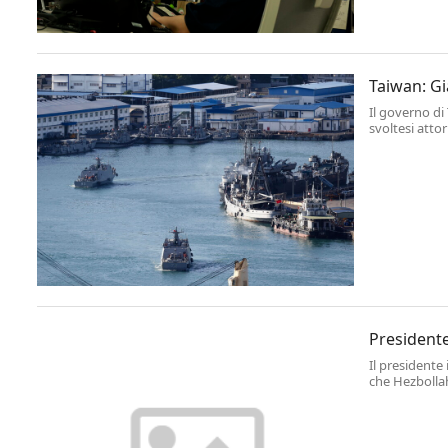
Taiwan: Gi
Il governo di
svoltesi attor
aggiungendo 
lungo l'isola 
Presidente
Il presidente
che Hezbollah