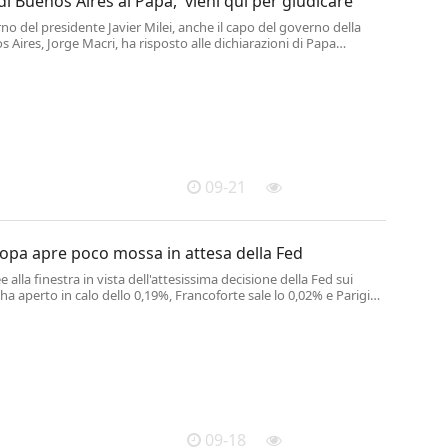
di Buenos Aires al Papa, 'vieni qui per giudicare'
no del presidente Javier Milei, anche il capo del governo della
s Aires, Jorge Macri, ha risposto alle dichiarazioni di Papa
e ha criticato l'uso dello spray al peperoncino in una
e di pensionati.
09-21
opa apre poco mossa in attesa della Fed
alla finestra in vista dell'attesissima decisione della Fed sui
 ha aperto in calo dello 0,19%, Francoforte sale lo 0,02% e Parigi
09-18