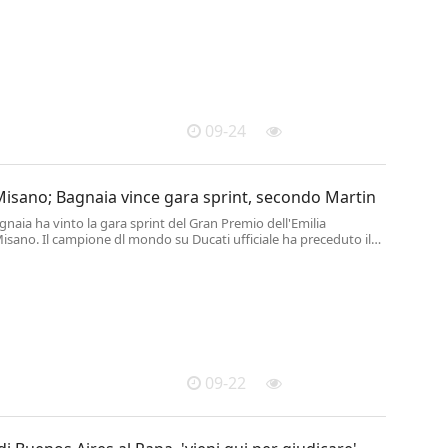
09-24
isano; Bagnaia vince gara sprint, secondo Martin
naia ha vinto la gara sprint del Gran Premio dell'Emilia
sano. Il campione dl mondo su Ducati ufficiale ha preceduto il
classifica piloti Jorge Martin su Ducati Pramac.
09-22