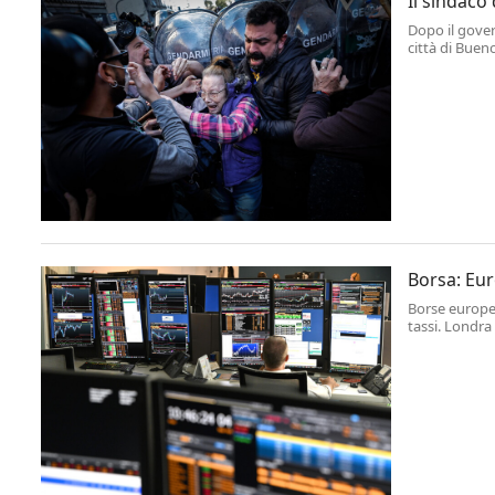
Il sindaco 
Dopo il gover
città di Bueno
Francesco, ch
manifestazion
Borsa: Eur
Borse europee 
tassi. Londra
dello 0,03%. .