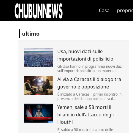
Casa
propri
ultimo
Usa, nuovi dazi sulle
importazioni di polisilicio
Gli Usa hanno in programma nuovi dazi
sull'import di polisilicio, un materiale
fondamentale per i pannelli solari e i
Al via a Caracas il dialogo tra
semiconduttori. Lo ha annunciato il
segretario al Commercio Howard
governo e opposizione
Lutnick, definendo il materiale un
"prodotto fondamentale" per i chip.
È iniziato a Caracas il primo incontro in
presenza del dialogo politico tra il
governo venezuelano e una
Yemen, sale a 58 morti il
delegazione dell'opposizione, un
processo sostenuto dagli Stati Uniti con
bilancio dell'attacco degli
l'obiettivo dichiarato di favorire una
transizione verso nuove elezioni nel P...
Houthi
E' salito a 58 morti il bilancio delle