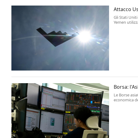
Attacco Us
Gli Stati Uni
Yemen utilizz
Borsa: l'As
Le Borse asia
economica dell
in Medio Ori