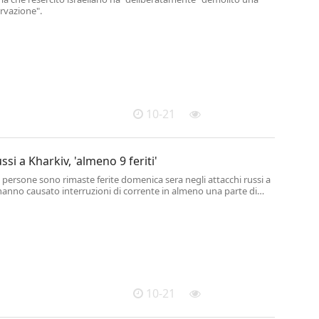
ervazione".
10-21
ssi a Kharkiv, 'almeno 9 feriti'
ersone sono rimaste ferite domenica sera negli attacchi russi a
hanno causato interruzioni di corrente in almeno una parte di
città nel nord-est dell'Ucraina: lo riferiscono la polizia e le
i.
10-21