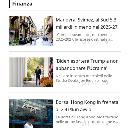
Finanza
Manovra: Svimez, al Sud 5,3
miliardi in meno nel 2025-27
"Complessivamente, nel triennio
2025-2027, le risorse destinate a
11-11
misure specifiche per il Mezzogiorno
dovrebbero ridursi di 5,3 miliardi di
euro".
'Biden esorterà Trump a non
abbandonare l'Ucraina'
Nel loro incontro mercoledì nello
Studio Ovale, Joe Biden e il suo
11-11
successore Donald Trump
discuteranno delle "priorità principali"
per la politica interna ed estera: lo ha
detto il consigliere per la sicurezza
Borsa: Hong Kong in frenata,
nazionale americana Jake Sullivan a
Cbs News.
a -2,41% in avvio
La Borsa di Hong Kong cede terreno
nelle prime fasi di contrattazione e
11-11
segna una brusca correzione: l'indice