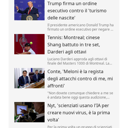
Trump firma un ordine
riporta una fonte militare.
esecutivo contro il 'turismo
delle nascite'
Il presidente americano Donald Trump ha
firmato un ordine esecutivo per negare la
cittadinanza ai bambini nati negli Stati
Tennis: Montreal; cinese
Uniti nell'ambito del cosiddetto 'turismo
delle nascite'. Lo ha annunciato il tycoon,
Shang battuto in tre set,
incontrando i media nello Studio Ovale. .
Darderi agli ottavi
Luciano Darderi approda agli ottavi di
finale del Masters 1000 di Montreal. La
testa di serie n.19 del tabellone ha
Conte, 'Meloni è la regista
superato in rimonta il cinese Shang
Juncheng, n.
degli attacchi contro di me, mi
affronti'
"Non dovete comunque chiedere a me se
è andata bene oggi questa audizione,
dovete chiederlo a Giorgia Meloni se è
Nyt, 'scienziati usano l'IA per
soddisfatta, perché lei è la regista di tutto
questo.
creare nuovi virus, è la prima
volta'
Per la prima volta un gruppo di scienziati