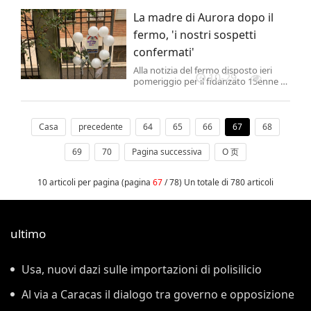
La madre di Aurora dopo il
fermo, 'i nostri sospetti
confermati'
Alla notizia del fermo disposto ieri
10-29
pomeriggio per il fidanzato 15enne di
Aurora, la 13enne precipitata
dall'ottavo piano del palazzo in cui
abitava a Piacenza la mattina del 25
ottobre, la famiglia della vittima "si è
Casa
precedente
64
65
66
67
68
sentita sollevata".
69
70
Pagina successiva
O 页
10 articoli per pagina (pagina
67
/ 78) Un totale di 780 articoli
ultimo
Usa, nuovi dazi sulle importazioni di polisilicio
Al via a Caracas il dialogo tra governo e opposizione