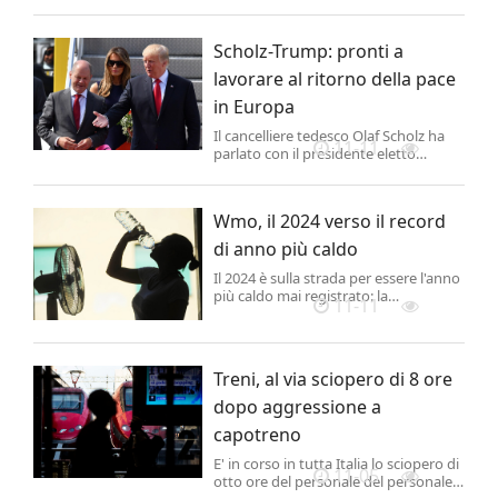
Hang Seng perde il 2,41%
attestandosi a 20.
Scholz-Trump: pronti a
lavorare al ritorno della pace
in Europa
Il cancelliere tedesco Olaf Scholz ha
11-11
parlato con il presidente eletto
americano Donald Trump ed
entrambi si sono detti "pronti a
lavorare insieme per il ritorno della
Wmo, il 2024 verso il record
pace in Europa", ha annunciato
Berlino.
di anno più caldo
Il 2024 è sulla strada per essere l'anno
più caldo mai registrato: la
11-11
temperatura media in superficie, nel
periodo da gennaio a settembre, è
stata di 1,54 gradi sopra i livelli pre-
industriali, spinta dal fenomeno del
Treni, al via sciopero di 8 ore
Nino (il riscaldamento periodico del
P...
dopo aggressione a
capotreno
E' in corso in tutta Italia lo sciopero di
11-05
otto ore del personale del personale