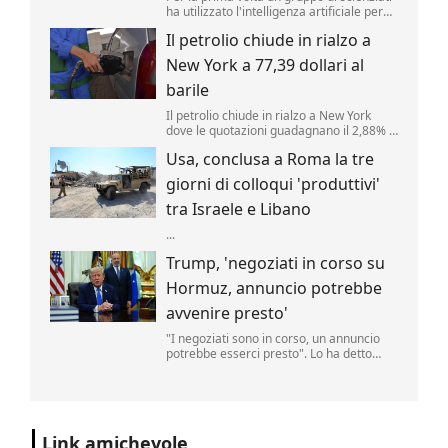
ha utilizzato l'intelligenza artificiale per
creare nuovi tipi di virus, alimentando
Il petrolio chiude in rialzo a
speranze di progressi in campo medico
ma sollevando al contempo la
New York a 77,39 dollari al
preoccupante possibilità che, un giorno,
tale tecnologia poss...
barile
Il petrolio chiude in rialzo a New York
dove le quotazioni guadagnano il 2,88% a
77,39 dollari al barile. .
Usa, conclusa a Roma la tre
giorni di colloqui 'produttivi'
tra Israele e Libano
...
Trump, 'negoziati in corso su
Hormuz, annuncio potrebbe
avvenire presto'
"I negoziati sono in corso, un annuncio
potrebbe esserci presto". Lo ha detto
Donald Trump, parlando delle trattative
sulla riapertura dello Stretto di Hormuz
con l'Iran. "Noi controlliamo lo stretto",
ha aggiunto il tycoon parlando nello
Studio Ovale". .
Link amichevole