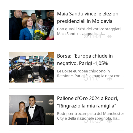
ferroviario di Trenitalia, Trenitalia Tper,
Fs Security, Italo Ntv, Trenord in
seguito all'accoltellamento di un
Maia Sandu vince le elezioni
capotreno a bordo del treno
regionale Genova-Busalla, all'altez...
presidenziali in Moldavia
Con quasi il 98% dei voti conteggiati,
Maia Sandu si aggiudica il
11-04
ballottaggio delle elezioni
presidenziali in Moldavia con oltre il
54%, battendo il candidato sostenuto
dai socialisti filorussi Alexandr
Borsa: l'Europa chiude in
Stoianoglo, che ha ottenuto poco più
del 45%.
negativo, Parigi -1,05%
Le Borse europee chiudono in
flessione. Parigi è la maglia nera con il
11-01
Cac 40 in calo dell'1,05% a 7.350 punti.
Francoforte cede lo 0,93% con il Dax a
19.077 punti. Londra lascia sul terreno
lo 0,61% con il Ftse 100 a 8.110 punti. .
Pallone d'Oro 2024 a Rodri,
"Ringrazio la mia famiglia"
Rodri, centrocampista del Manchester
City e della nazionale spagnola, ha
10-29
vinto il Pallone d'Oro 2024.