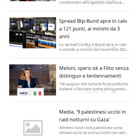
10-17
condannato all'ergastolo Gianluca
Paul Seung, per l'omicidio della
psichiatra Barbara Capovani, di cui era
paziente e che lui aggredì davanti al
Spread Btp-Bund apre in calo
reparto il 21 aprile 2023 causandole
ferite mortali.
a 121 punti, ai minimi da 3
anni
Lo spread tra Btp e Bund apre in calo
10-17
e scende ai minimi da novembre 2021.
La flessione è generalizzata in tutta
Europa, in vista della riunione della
Bce.
Meloni, spero ok a Fitto senza
distinguo e tentennamenti
"Mi auguro che tutte le forze politiche
italiane si facciano parte attiva presso
10-15
le proprie famiglie politiche europee
affinché questo risultato per la nostra
nazione possa essere raggiunto
rapidamente e senza inciampi".
Media, '9 palestinesi uccisi in
raid notturni su Gaza'
Almeno nove civili palestinesi sono
rimasti uccisi la scorsa notte nei raid
condotti da Israele su tutta la Striscia