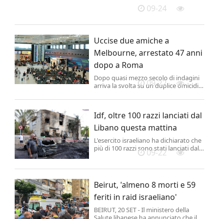
di Gaza secondo quanto scrive Al
09-24
Jazeera, citando il ministero della
Sanità di Hamas a Gaza, che parla di
notevole incremento dell'intensit...
Uccise due amiche a
Melbourne, arrestato 47 anni
dopo a Roma
Dopo quasi mezzo secolo di indagini
09-22
arriva la svolta su un duplice omicidio
che nel 1977 sconvolse la città
australiana di Melbourne. Il presunto
responsabile è stato arrestato a
Idf, oltre 100 razzi lanciati dal
Roma, dall'altra parte del mondo.
Libano questa mattina
L'esercito israeliano ha dichiarato che
più di 100 razzi sono stati lanciati dal
09-22
Libano nelle prime ore di stamane,
aggiungendo che i servizi antincendio
stavano lavorando per spegnere gli
incendi provocati dai proiettili caduti.
Beirut, 'almeno 8 morti e 59
feriti in raid israeliano'
BEIRUT, 20 SET - Il ministero della
Salute libanese ha annunciato che il