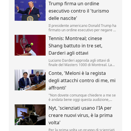
Trump firma un ordine
riporta una fonte militare.
esecutivo contro il 'turismo
delle nascite'
Il presidente americano Donald Trump ha
firmato un ordine esecutivo per negare la
cittadinanza ai bambini nati negli Stati
Tennis: Montreal; cinese
Uniti nell'ambito del cosiddetto 'turismo
delle nascite'. Lo ha annunciato il tycoon,
Shang battuto in tre set,
incontrando i media nello Studio Ovale. .
Darderi agli ottavi
Luciano Darderi approda agli ottavi di
finale del Masters 1000 di Montreal. La
testa di serie n.19 del tabellone ha
Conte, 'Meloni è la regista
superato in rimonta il cinese Shang
Juncheng, n.
degli attacchi contro di me, mi
affronti'
"Non dovete comunque chiedere a me se
è andata bene oggi questa audizione,
dovete chiederlo a Giorgia Meloni se è
Nyt, 'scienziati usano l'IA per
soddisfatta, perché lei è la regista di tutto
questo.
creare nuovi virus, è la prima
volta'
Per la prima volta un gruppo di scienziati