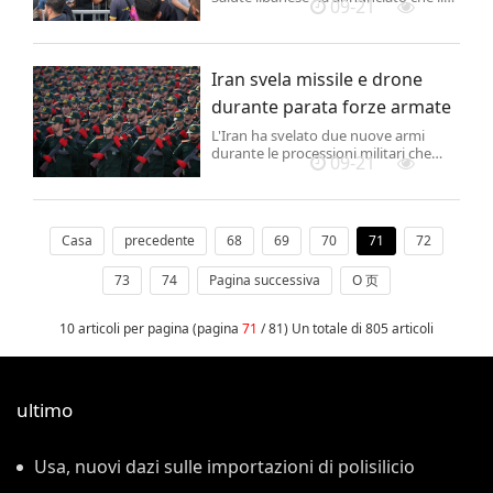
09-21
bilancio del raid israeliano alla
periferia sud di Beirut, roccaforte di
Hezbollah, è salito ad otto morti e 59
feriti. Per l'esercito israeliano l'attacco
Iran svela missile e drone
era diretto ad obiettivi mirati.
durante parata forze armate
L'Iran ha svelato due nuove armi
durante le processioni militari che
09-21
segnano l'inizio della Settimana della
Difesa Sacra, in commemorazione
della guerra Iran-Iraq (1980-1988).
Casa
precedente
68
69
70
71
72
73
74
Pagina successiva
O 页
10 articoli per pagina (pagina
71
/ 81) Un totale di 805 articoli
ultimo
Usa, nuovi dazi sulle importazioni di polisilicio