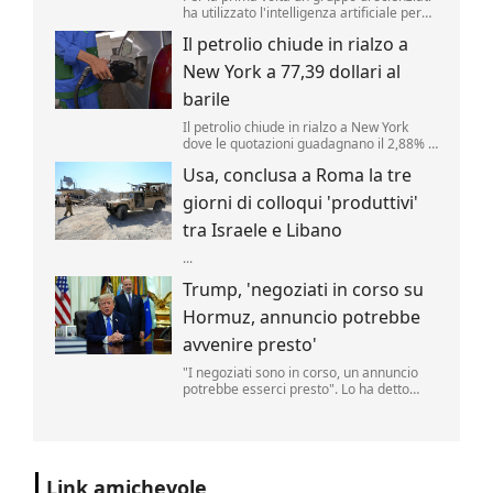
ha utilizzato l'intelligenza artificiale per
creare nuovi tipi di virus, alimentando
Il petrolio chiude in rialzo a
speranze di progressi in campo medico
ma sollevando al contempo la
New York a 77,39 dollari al
preoccupante possibilità che, un giorno,
tale tecnologia poss...
barile
Il petrolio chiude in rialzo a New York
dove le quotazioni guadagnano il 2,88% a
77,39 dollari al barile. .
Usa, conclusa a Roma la tre
giorni di colloqui 'produttivi'
tra Israele e Libano
...
Trump, 'negoziati in corso su
Hormuz, annuncio potrebbe
avvenire presto'
"I negoziati sono in corso, un annuncio
potrebbe esserci presto". Lo ha detto
Donald Trump, parlando delle trattative
sulla riapertura dello Stretto di Hormuz
con l'Iran. "Noi controlliamo lo stretto",
ha aggiunto il tycoon parlando nello
Studio Ovale". .
Link amichevole