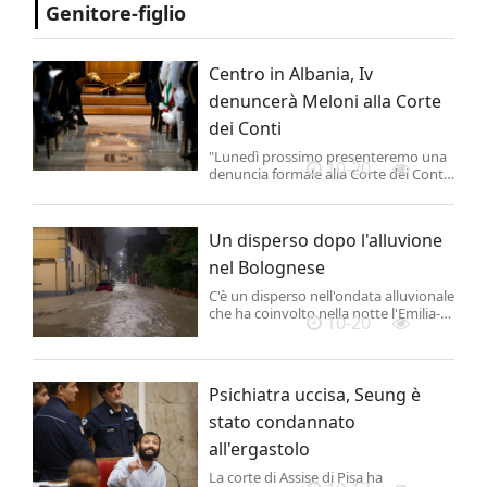
Genitore-figlio
Centro in Albania, Iv
denuncerà Meloni alla Corte
dei Conti
"Lunedì prossimo presenteremo una
10-20
denuncia formale alla Corte dei Conti
indicando Giorgia Meloni come
responsabile dello spreco di denaro
pubblico legato allo scandalo del
Un disperso dopo l'alluvione
centro migranti in Albania.
nel Bolognese
C'è un disperso nell'ondata alluvionale
che ha coinvolto nella notte l'Emilia-
10-20
Romagna: si tratta di una persona a
Pianoro, alle porte della città, della
quale non si hanno notizie dalla
nottata. Ne dà notizia la prefettura di
Psichiatra uccisa, Seung è
Bologna.
stato condannato
all'ergastolo
La corte di Assise di Pisa ha