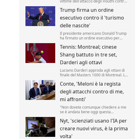
vittime dell'attacco degli Houthi contro i
soldati delle forze governative
Trump firma un ordine
yemenite. Lo riporta una fonte militare.
esecutivo contro il 'turismo
delle nascite'
Il presidente americano Donald Trump
ha firmato un ordine esecutivo per
negare la cittadinanza ai bambini nati
Tennis: Montreal; cinese
negli Stati Uniti nell'ambito del
cosiddetto 'turismo delle nascite'. Lo ha
Shang battuto in tre set,
annunciato il tycoon, incontrando i
media nello Studio Ovale. .
Darderi agli ottavi
Luciano Darderi approda agli ottavi di
finale del Masters 1000 di Montreal. La
testa di serie n.19 del tabellone ha
Conte, 'Meloni è la regista
superato in rimonta il cinese Shang
Juncheng, n.
degli attacchi contro di me,
mi affronti'
"Non dovete comunque chiedere a me
se è andata bene oggi questa
audizione, dovete chiederlo a Giorgia
Nyt, 'scienziati usano l'IA per
Meloni se è soddisfatta, perché lei è la
regista di tutto questo.
creare nuovi virus, è la prima
volta'