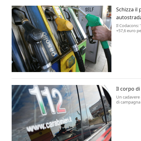
Schizza il 
autostrad
Il Codacons: 
+57,6 euro per
Il corpo 
Un cadavere 
di campagna a
informazioni,
consentono di 