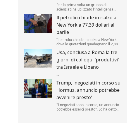
Per la prima volta un gruppo di
scienziati ha utilizzato l'intelligenza
artificiale per creare nuovi tipi di virus,
Il petrolio chiude in rialzo a
alimentando speranze di progressi in
campo medico ma sollevando al
New York a 77,39 dollari al
contempo la preoccupante possibilità
che, un giorno, tale tecnologia poss...
barile
Il petrolio chiude in rialzo a New York
dove le quotazioni guadagnano il 2,88%
a 77,39 dollari al barile. .
Usa, conclusa a Roma la tre
giorni di colloqui 'produttivi'
tra Israele e Libano
...
Trump, 'negoziati in corso su
Hormuz, annuncio potrebbe
avvenire presto'
"I negoziati sono in corso, un annuncio
potrebbe esserci presto". Lo ha detto
Donald Trump, parlando delle trattative
sulla riapertura dello Stretto di Hormuz
con l'Iran. "Noi controlliamo lo stretto",
ha aggiunto il tycoon parlando nello