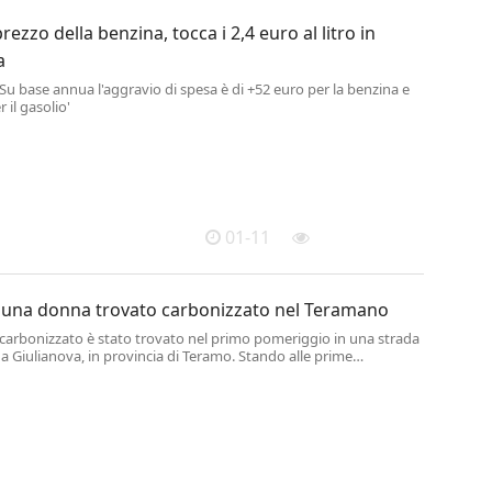
prezzo della benzina, tocca i 2,4 euro al litro in
a
'Su base annua l'aggravio di spesa è di +52 euro per la benzina e
 il gasolio'
01-11
di una donna trovato carbonizzato nel Teramano
carbonizzato è stato trovato nel primo pomeriggio in una strada
 Giulianova, in provincia di Teramo. Stando alle prime
 si tratterebbe di una donna, ma le condizioni del corpo non
stabilire l'età.