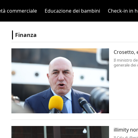
età commerciale
Educazione dei bambini
Check-in in h
Finanza
Crosetto, 
Il ministro d
generale dei 
Giorgia Melo
di merito - al
illimity n
Il Cda di illi