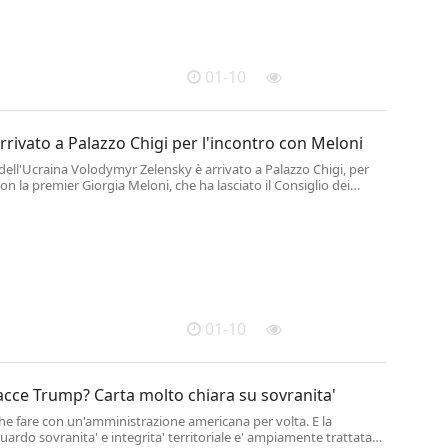
01-10
rrivato a Palazzo Chigi per l'incontro con Meloni
 dell'Ucraina Volodymyr Zelensky è arrivato a Palazzo Chigi, per
on la premier Giorgia Meloni, che ha lasciato il Consiglio dei
icevere il presidente ucraino .
01-10
cce Trump? Carta molto chiara su sovranita'
e fare con un'amministrazione americana per volta. E la
uardo sovranita' e integrita' territoriale e' ampiamente trattata