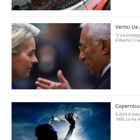
Vertici Ue
"L'Ue protegg
e libertà. C
statunitense,
Copernicus
Il 2024 è stat
1850. Lo ha r
dati definiti
provvisori.