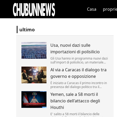
Casa
propri
ultimo
Usa, nuovi dazi sulle
importazioni di polisilicio
Gli Usa hanno in programma nuovi dazi
sull'import di polisilicio, un materiale
fondamentale per i pannelli solari e i
Al via a Caracas il dialogo tra
semiconduttori. Lo ha annunciato il
segretario al Commercio Howard
governo e opposizione
Lutnick, definendo il materiale un
"prodotto fondamentale" per i chip.
È iniziato a Caracas il primo incontro in
presenza del dialogo politico tra il
governo venezuelano e una
Yemen, sale a 58 morti il
delegazione dell'opposizione, un
processo sostenuto dagli Stati Uniti con
bilancio dell'attacco degli
l'obiettivo dichiarato di favorire una
transizione verso nuove elezioni nel P...
Houthi
E' salito a 58 morti il bilancio delle