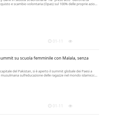
cquisto e scambio volontaria (Opas) sul 100% delle proprie azioni
01-11
summit su scuola femminile con Malala, senza
capitale del Pakistan, si è aperto il summit globale dei Paesi a
musulmana sull'educazione delle ragazze nel mondo islamico:
 vanta la partecipazione della Nobel per la Pace Malala
 che è stato snobbato da...
01-11