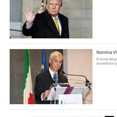
nella Carta O
Nomina Vitt
Il nome del pr
accreditato p
gennaio, a q