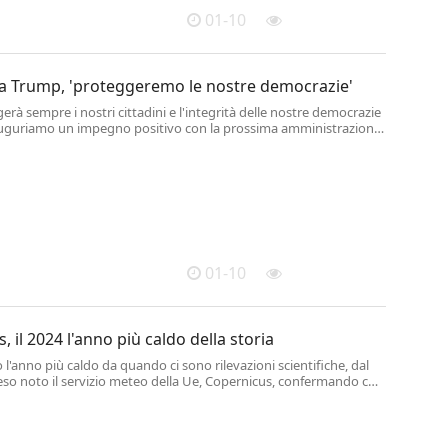
01-10
 a Trump, 'proteggeremo le nostre democrazie'
erà sempre i nostri cittadini e l'integrità delle nostre democrazie
i auguriamo un impegno positivo con la prossima amministrazione
 basato su valori comuni e interessi condivisi.
01-10
, il 2024 l'anno più caldo della storia
o l'anno più caldo da quando ci sono rilevazioni scientifiche, dal
eso noto il servizio meteo della Ue, Copernicus, confermando con
vi quanto aveva anticipato alla fine dell'anno scorso con dati