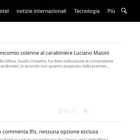
otel
notizie internazionali
Tecnologia
Più
encomio solenne al carabiniere Luciano Masini
ella Difesa, Guido Crosetto, ha dato indicazione al comandante
carabinieri, in accordo con quanto auspicato dalla premier
ni, "di concedere un encomio solenne - quale prima attestazione
 luogotenente cari...
01-11
on commenta Ifis, nessuna opzione esclusa
mity Bank in seduta straordinaria "ha "preso atto" dell'offerta