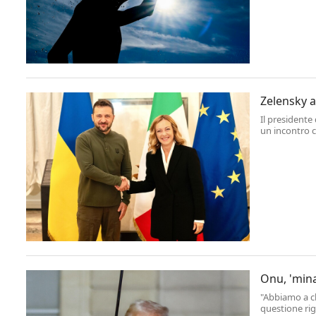
Zelensky a
Il presidente
un incontro c
ministri per r
Onu, 'mina
"Abbiamo a ch
questione rig