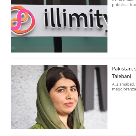
pubblica di a
di Banca Ifis.
Pakistan, 
Talebani
A Islamabad, 
maggioranza 
un evento che
Yousafzai, ma