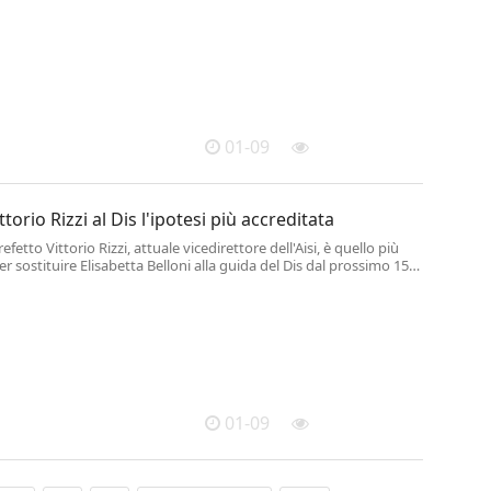
nu che tutti gli stati membri hanno firmato".
01-09
orio Rizzi al Dis l'ipotesi più accreditata
efetto Vittorio Rizzi, attuale vicedirettore dell'Aisi, è quello più
er sostituire Elisabetta Belloni alla guida del Dis dal prossimo 15
uanto si apprende.
01-09