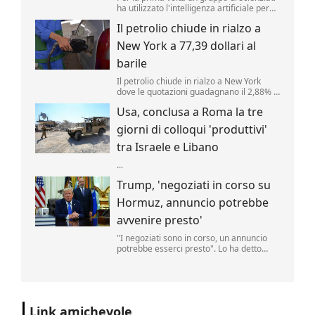
ha utilizzato l'intelligenza artificiale per
creare nuovi tipi di virus, alimentando
Il petrolio chiude in rialzo a
speranze di progressi in campo medico
ma sollevando al contempo la
New York a 77,39 dollari al
preoccupante possibilità che, un giorno,
tale tecnologia poss...
barile
Il petrolio chiude in rialzo a New York
dove le quotazioni guadagnano il 2,88% a
77,39 dollari al barile. .
Usa, conclusa a Roma la tre
giorni di colloqui 'produttivi'
tra Israele e Libano
...
Trump, 'negoziati in corso su
Hormuz, annuncio potrebbe
avvenire presto'
"I negoziati sono in corso, un annuncio
potrebbe esserci presto". Lo ha detto
Donald Trump, parlando delle trattative
sulla riapertura dello Stretto di Hormuz
con l'Iran. "Noi controlliamo lo stretto",
ha aggiunto il tycoon parlando nello
Studio Ovale". .
Link amichevole