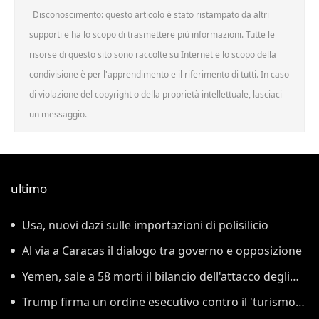
Disconoscimento: questo articolo è stato ristampato da altri
supporti e ha lo scopo di trasmettere più informazioni. Tutte le
risorse di questo sito sono raccolte su Internet e lo scopo della
condivisione è per l'apprendimento e il riferimento di tutti. In caso
di violazione del copyright o della proprietà intellettuale, lasciaci
un messaggio.
ultimo
Usa, nuovi dazi sulle importazioni di polisilicio
Al via a Caracas il dialogo tra governo e opposizione
Yemen, sale a 58 morti il bilancio dell'attacco degli
Houthi
Trump firma un ordine esecutivo contro il 'turismo