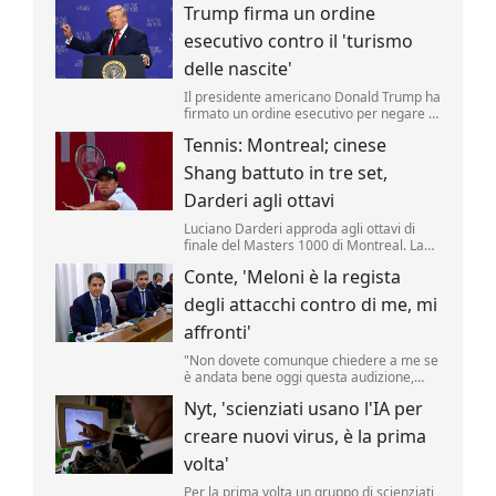
Trump firma un ordine
riporta una fonte militare.
esecutivo contro il 'turismo
delle nascite'
Il presidente americano Donald Trump ha
firmato un ordine esecutivo per negare la
cittadinanza ai bambini nati negli Stati
Tennis: Montreal; cinese
Uniti nell'ambito del cosiddetto 'turismo
delle nascite'. Lo ha annunciato il tycoon,
Shang battuto in tre set,
incontrando i media nello Studio Ovale. .
Darderi agli ottavi
Luciano Darderi approda agli ottavi di
finale del Masters 1000 di Montreal. La
testa di serie n.19 del tabellone ha
Conte, 'Meloni è la regista
superato in rimonta il cinese Shang
Juncheng, n.
degli attacchi contro di me, mi
affronti'
"Non dovete comunque chiedere a me se
è andata bene oggi questa audizione,
dovete chiederlo a Giorgia Meloni se è
Nyt, 'scienziati usano l'IA per
soddisfatta, perché lei è la regista di tutto
questo.
creare nuovi virus, è la prima
volta'
Per la prima volta un gruppo di scienziati