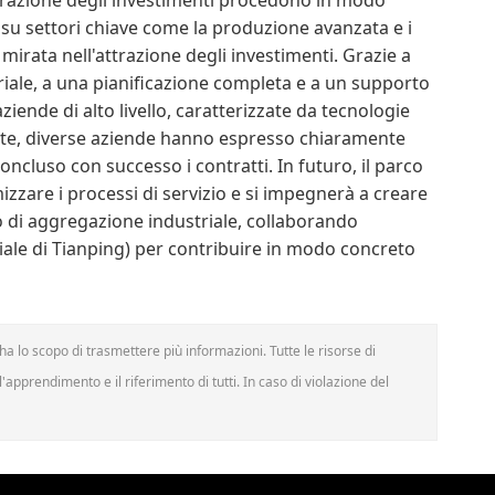
attrazione degli investimenti procedono in modo
a su settori chiave come la produzione avanzata e i
mirata nell'attrazione degli investimenti. Grazie a
iale, a una pianificazione completa e a un supporto
aziende di alto livello, caratterizzate da tecnologie
mente, diverse aziende hanno espresso chiaramente
oncluso con successo i contratti. In futuro, il parco
izzare i processi di servizio e si impegnerà a creare
o di aggregazione industriale, collaborando
riale di Tianping) per contribuire in modo concreto
a lo scopo di trasmettere più informazioni. Tutte le risorse di
'apprendimento e il riferimento di tutti. In caso di violazione del