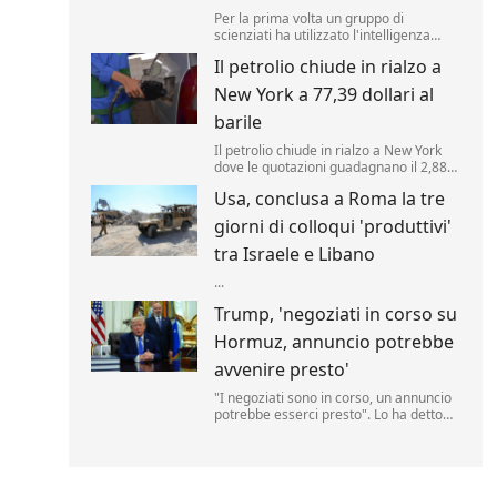
Per la prima volta un gruppo di
scienziati ha utilizzato l'intelligenza
artificiale per creare nuovi tipi di virus,
Il petrolio chiude in rialzo a
alimentando speranze di progressi in
campo medico ma sollevando al
New York a 77,39 dollari al
contempo la preoccupante possibilità
che, un giorno, tale tecnologia poss...
barile
Il petrolio chiude in rialzo a New York
dove le quotazioni guadagnano il 2,88%
a 77,39 dollari al barile. .
Usa, conclusa a Roma la tre
giorni di colloqui 'produttivi'
tra Israele e Libano
...
Trump, 'negoziati in corso su
Hormuz, annuncio potrebbe
avvenire presto'
"I negoziati sono in corso, un annuncio
potrebbe esserci presto". Lo ha detto
Donald Trump, parlando delle trattative
sulla riapertura dello Stretto di Hormuz
con l'Iran. "Noi controlliamo lo stretto",
ha aggiunto il tycoon parlando nello