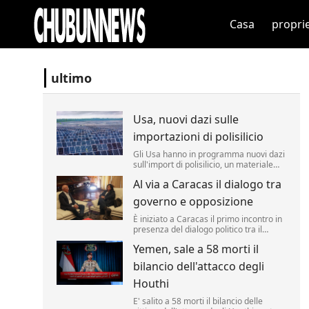
Casa
propri
ultimo
Usa, nuovi dazi sulle
importazioni di polisilicio
Gli Usa hanno in programma nuovi dazi
sull'import di polisilicio, un materiale
fondamentale per i pannelli solari e i
Al via a Caracas il dialogo tra
semiconduttori. Lo ha annunciato il
segretario al Commercio Howard
governo e opposizione
Lutnick, definendo il materiale un
"prodotto fondamentale" per i chip.
È iniziato a Caracas il primo incontro in
presenza del dialogo politico tra il
governo venezuelano e una
Yemen, sale a 58 morti il
delegazione dell'opposizione, un
processo sostenuto dagli Stati Uniti con
bilancio dell'attacco degli
l'obiettivo dichiarato di favorire una
transizione verso nuove elezioni nel P...
Houthi
E' salito a 58 morti il bilancio delle