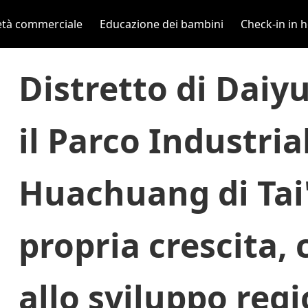
età commerciale
Educazione dei bambini
Check-in in h
Distretto di Daiyue
il Parco Industri
Huachuang di Tai'
propria crescita,
allo sviluppo reg