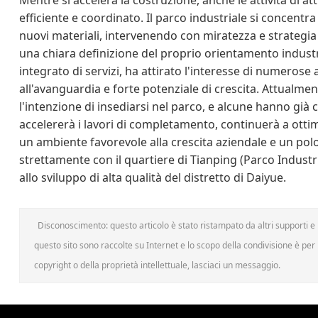
Mentre si accelera la costruzione, anche le attività di 
efficiente e coordinato. Il parco industriale si concentr
nuovi materiali, intervenendo con miratezza e strategia 
una chiara definizione del proprio orientamento industr
integrato di servizi, ha attirato l'interesse di numerose 
all'avanguardia e forte potenziale di crescita. Attual
l'intenzione di insediarsi nel parco, e alcune hanno già c
accelererà i lavori di completamento, continuerà a ottim
un ambiente favorevole alla crescita aziendale e un pol
strettamente con il quartiere di Tianping (Parco Indust
allo sviluppo di alta qualità del distretto di Daiyue.
Disconoscimento: questo articolo è stato ristampato da altri supporti e h
questo sito sono raccolte su Internet e lo scopo della condivisione è per l
copyright o della proprietà intellettuale, lasciaci un messaggio.