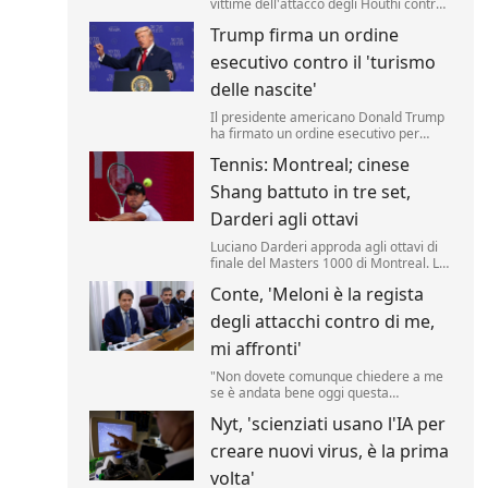
vittime dell'attacco degli Houthi contro i
soldati delle forze governative
Trump firma un ordine
yemenite. Lo riporta una fonte militare.
esecutivo contro il 'turismo
delle nascite'
Il presidente americano Donald Trump
ha firmato un ordine esecutivo per
negare la cittadinanza ai bambini nati
Tennis: Montreal; cinese
negli Stati Uniti nell'ambito del
cosiddetto 'turismo delle nascite'. Lo ha
Shang battuto in tre set,
annunciato il tycoon, incontrando i
media nello Studio Ovale. .
Darderi agli ottavi
Luciano Darderi approda agli ottavi di
finale del Masters 1000 di Montreal. La
testa di serie n.19 del tabellone ha
Conte, 'Meloni è la regista
superato in rimonta il cinese Shang
Juncheng, n.
degli attacchi contro di me,
mi affronti'
"Non dovete comunque chiedere a me
se è andata bene oggi questa
audizione, dovete chiederlo a Giorgia
Nyt, 'scienziati usano l'IA per
Meloni se è soddisfatta, perché lei è la
regista di tutto questo.
creare nuovi virus, è la prima
volta'