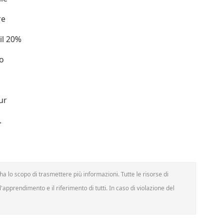
re
il 20%
to
ur
.
a lo scopo di trasmettere più informazioni. Tutte le risorse di
'apprendimento e il riferimento di tutti. In caso di violazione del