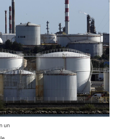
on un
ile