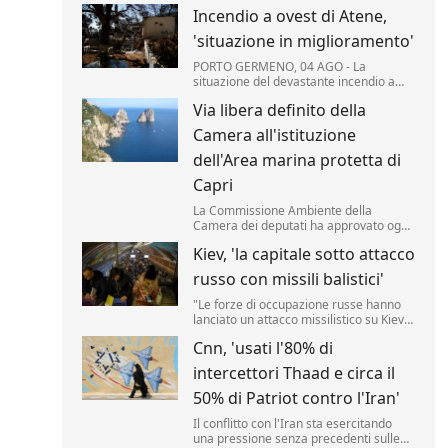
Incendio a ovest di Atene,
'situazione in miglioramento'
PORTO GERMENO, 04 AGO - La
situazione del devastante incendio a
ovest di Atene "è notevolmente
Via libera definito della
migliorata", secondo i vigili del fuoco
mobilitati per il quinto giorno
Camera all'istituzione
consecutivo per domare le fiamme che
hanno colpito migliaia di ettari di pinete,
dell'Area marina protetta di
macchia ...
Capri
La Commissione Ambiente della
Camera dei deputati ha approvato oggi
in sede legislativa la proposta di legge
Kiev, 'la capitale sotto attacco
per l'istituzione di un Area marina
protetta attorno all'isola di Capri.
russo con missili balistici'
"Le forze di occupazione russe hanno
lanciato un attacco missilistico su Kiev
utilizzando armi balistiche, e diverse
Cnn, 'usati l'80% di
esplosioni sono state udite in città". Lo
ha reso noto l'amministrazione militare
intercettori Thaad e circa il
della capitale ucraina (Kmva), citato
dall'Ukrainska Pravda.
50% di Patriot contro l'Iran'
Il conflitto con l'Iran sta esercitando
una pressione senza precedenti sulle