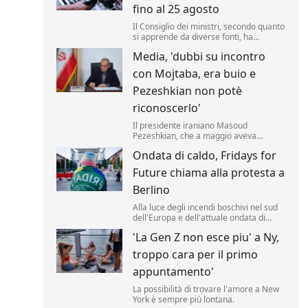
fino al 25 agosto
Il Consiglio dei ministri, secondo quanto
si apprende da diverse fonti, ha
approvato un nuovo taglio delle accise
Media, 'dubbi su incontro
sul gasolio fino al 25 agosto. Il valore
della riduzione resta di 17 centesimi al
con Mojtaba, era buio e
litro (compresa l'Iva) .
Pezeshkian non potè
riconoscerlo'
Il presidente iraniano Masoud
Pezeshkian, che a maggio aveva
affermato di aver incontrato di persona
Ondata di caldo, Fridays for
la nuova Guida Suprema Mojtaba
Khamenei, avrebbe avuto solo un
Future chiama alla protesta a
incontro di pochi minuti, al buio, senza
poterlo riconoscere.
Berlino
Alla luce degli incendi boschivi nel sud
dell'Europa e dell'attuale ondata di
caldo, il movimento per la protezione
'La Gen Z non esce piu' a Ny,
del clima "Fridays for Future" ha indetto
per giovedì pomeriggio una
troppo cara per il primo
manifestazione davanti alla Cancelleria
federale tedesca a Berlino.
appuntamento'
La possibilità di trovare l'amore a New
York è sempre più lontana.