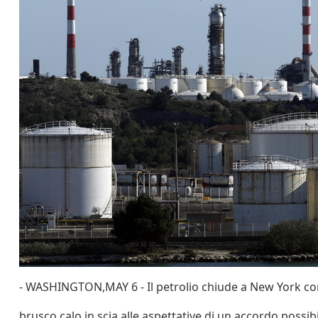
- WASHINGTON,MAY 6 - Il petrolio chiude a New York c
brusco calo,in scia alle aspettative di un accordo possib