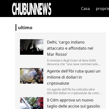
Casa
propri
ultimo
Delhi, 'cargo indiano
attaccato e affondato nel
Mar Rosso'
Il ministero degli Esteri di New Delhi
denuncia che "una nave commerciale
battente bandiera indiana, l'Msv Faize
Agente dell'Fbi ruba quasi un
Noore Oliya" ha subito "un attacco" ed
"è affondata nel Mar Rosso al largo
milione di dollari in
delle coste dello Yemen".
criptovalute
Un agente dell'Fbi ha sottratto oltre
900.000 dollari in criptovalute da conti
monitorati dall'agenzia nell'ambito di
Il Cdm approva un nuovo
un'indagine. Lo riporta la Cnn.
taglio delle accise sul gasolio