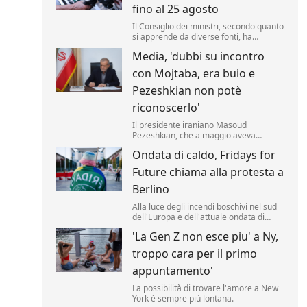
fino al 25 agosto
Il Consiglio dei ministri, secondo quanto
si apprende da diverse fonti, ha
approvato un nuovo taglio delle accise
Media, 'dubbi su incontro
sul gasolio fino al 25 agosto. Il valore
della riduzione resta di 17 centesimi al
con Mojtaba, era buio e
litro (compresa l'Iva) .
Pezeshkian non potè
riconoscerlo'
Il presidente iraniano Masoud
Pezeshkian, che a maggio aveva
affermato di aver incontrato di persona
Ondata di caldo, Fridays for
la nuova Guida Suprema Mojtaba
Khamenei, avrebbe avuto solo un
Future chiama alla protesta a
incontro di pochi minuti, al buio, senza
poterlo riconoscere.
Berlino
Alla luce degli incendi boschivi nel sud
dell'Europa e dell'attuale ondata di
caldo, il movimento per la protezione
'La Gen Z non esce piu' a Ny,
del clima "Fridays for Future" ha indetto
per giovedì pomeriggio una
troppo cara per il primo
manifestazione davanti alla Cancelleria
federale tedesca a Berlino.
appuntamento'
La possibilità di trovare l'amore a New
York è sempre più lontana.