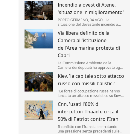
Incendio a ovest di Atene,
'situazione in miglioramento'
PORTO GERMENO, 04 AGO - La
situazione del devastante incendio a
ovest di Atene "è notevolmente
Via libera definito della
migliorata", secondo i vigili del fuoco
mobilitati per il quinto giorno
Camera all'istituzione
consecutivo per domare le fiamme che
hanno colpito migliaia di ettari di pinete,
dell'Area marina protetta di
macchia ...
Capri
La Commissione Ambiente della
Camera dei deputati ha approvato oggi
in sede legislativa la proposta di legge
Kiev, 'la capitale sotto attacco
per l'istituzione di un Area marina
protetta attorno all'isola di Capri.
russo con missili balistici'
"Le forze di occupazione russe hanno
lanciato un attacco missilistico su Kiev
utilizzando armi balistiche, e diverse
Cnn, 'usati l'80% di
esplosioni sono state udite in città". Lo
ha reso noto l'amministrazione militare
intercettori Thaad e circa il
della capitale ucraina (Kmva), citato
dall'Ukrainska Pravda.
50% di Patriot contro l'Iran'
Il conflitto con l'Iran sta esercitando
una pressione senza precedenti sulle