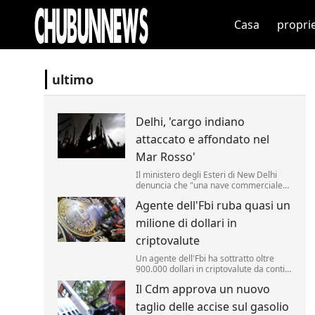
Casa
propri
ultimo
Delhi, 'cargo indiano
attaccato e affondato nel
Mar Rosso'
Il ministero degli Esteri di New Delhi
denuncia che "una nave commerciale
battente bandiera indiana, l'Msv Faize
Agente dell'Fbi ruba quasi un
Noore Oliya" ha subito "un attacco" ed
"è affondata nel Mar Rosso al largo
milione di dollari in
delle coste dello Yemen".
criptovalute
Un agente dell'Fbi ha sottratto oltre
900.000 dollari in criptovalute da conti
monitorati dall'agenzia nell'ambito di
Il Cdm approva un nuovo
un'indagine. Lo riporta la Cnn.
taglio delle accise sul gasolio