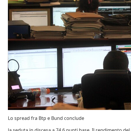
Lo spread fra Btp e Bund conclude
la seduta in discesa a 74,6 punti base. Il rendimento de