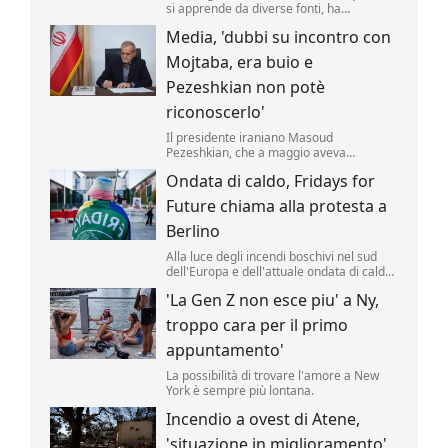
si apprende da diverse fonti, ha
approvato un nuovo taglio delle accise sul
Media, 'dubbi su incontro con
gasolio fino al 25 agosto. Il valore della
riduzione resta di 17 centesimi al litro
Mojtaba, era buio e
(compresa l'Iva) .
Pezeshkian non potè
riconoscerlo'
Il presidente iraniano Masoud
Pezeshkian, che a maggio aveva
affermato di aver incontrato di persona la
Ondata di caldo, Fridays for
nuova Guida Suprema Mojtaba
Khamenei, avrebbe avuto solo un
Future chiama alla protesta a
incontro di pochi minuti, al buio, senza
poterlo riconoscere.
Berlino
Alla luce degli incendi boschivi nel sud
dell'Europa e dell'attuale ondata di caldo,
il movimento per la protezione del clima
'La Gen Z non esce piu' a Ny,
"Fridays for Future" ha indetto per giovedì
pomeriggio una manifestazione davanti
troppo cara per il primo
alla Cancelleria federale tedesca a
Berlino.
appuntamento'
La possibilità di trovare l'amore a New
York è sempre più lontana.
Incendio a ovest di Atene,
'situazione in miglioramento'