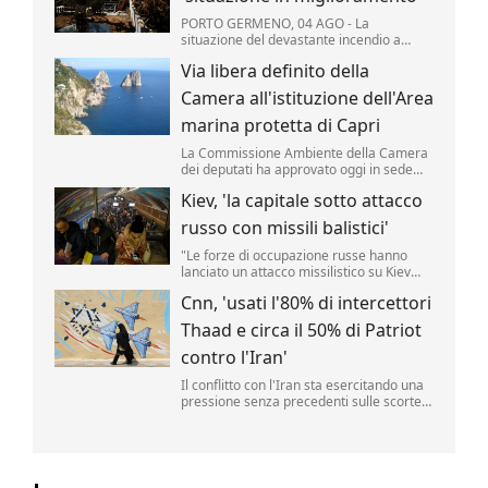
PORTO GERMENO, 04 AGO - La
situazione del devastante incendio a
ovest di Atene "è notevolmente
Via libera definito della
migliorata", secondo i vigili del fuoco
mobilitati per il quinto giorno consecutivo
Camera all'istituzione dell'Area
per domare le fiamme che hanno colpito
migliaia di ettari di pinete, macchia ...
marina protetta di Capri
La Commissione Ambiente della Camera
dei deputati ha approvato oggi in sede
legislativa la proposta di legge per
Kiev, 'la capitale sotto attacco
l'istituzione di un Area marina protetta
attorno all'isola di Capri.
russo con missili balistici'
"Le forze di occupazione russe hanno
lanciato un attacco missilistico su Kiev
utilizzando armi balistiche, e diverse
Cnn, 'usati l'80% di intercettori
esplosioni sono state udite in città". Lo ha
reso noto l'amministrazione militare della
Thaad e circa il 50% di Patriot
capitale ucraina (Kmva), citato
dall'Ukrainska Pravda.
contro l'Iran'
Il conflitto con l'Iran sta esercitando una
pressione senza precedenti sulle scorte
di missili statunitensi, raggiungendo livelli
"pericolosamente bassi".