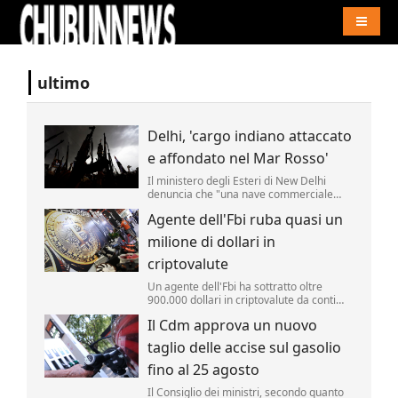
Naviga
ultimo
Delhi, 'cargo indiano attaccato
e affondato nel Mar Rosso'
Il ministero degli Esteri di New Delhi
denuncia che "una nave commerciale
battente bandiera indiana, l'Msv Faize
Agente dell'Fbi ruba quasi un
Noore Oliya" ha subito "un attacco" ed "è
affondata nel Mar Rosso al largo delle
milione di dollari in
coste dello Yemen".
criptovalute
Un agente dell'Fbi ha sottratto oltre
900.000 dollari in criptovalute da conti
monitorati dall'agenzia nell'ambito di
Il Cdm approva un nuovo
un'indagine. Lo riporta la Cnn.
taglio delle accise sul gasolio
fino al 25 agosto
Il Consiglio dei ministri, secondo quanto