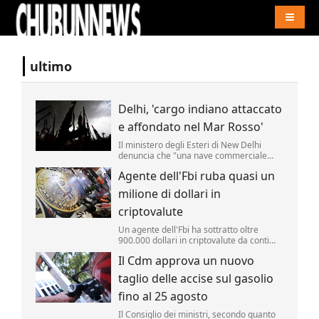
Naviga
ultimo
Delhi, 'cargo indiano attaccato
e affondato nel Mar Rosso'
Il ministero degli Esteri di New Delhi
denuncia che "una nave commerciale
battente bandiera indiana, l'Msv Faize
Agente dell'Fbi ruba quasi un
Noore Oliya" ha subito "un attacco" ed "è
affondata nel Mar Rosso al largo delle
milione di dollari in
coste dello Yemen".
criptovalute
Un agente dell'Fbi ha sottratto oltre
900.000 dollari in criptovalute da conti
monitorati dall'agenzia nell'ambito di
Il Cdm approva un nuovo
un'indagine. Lo riporta la Cnn.
taglio delle accise sul gasolio
fino al 25 agosto
Il Consiglio dei ministri, secondo quanto