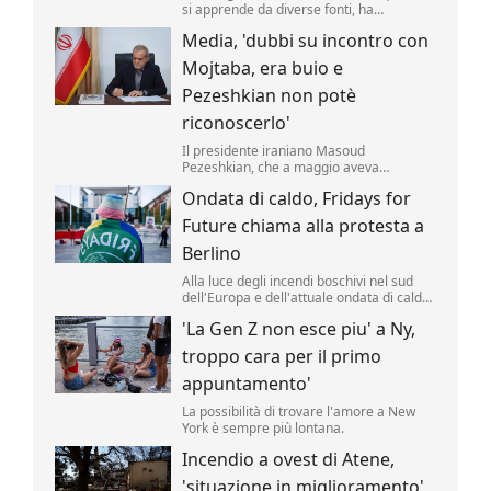
si apprende da diverse fonti, ha
approvato un nuovo taglio delle accise sul
Media, 'dubbi su incontro con
gasolio fino al 25 agosto. Il valore della
riduzione resta di 17 centesimi al litro
Mojtaba, era buio e
(compresa l'Iva) .
Pezeshkian non potè
riconoscerlo'
Il presidente iraniano Masoud
Pezeshkian, che a maggio aveva
affermato di aver incontrato di persona la
Ondata di caldo, Fridays for
nuova Guida Suprema Mojtaba
Khamenei, avrebbe avuto solo un
Future chiama alla protesta a
incontro di pochi minuti, al buio, senza
poterlo riconoscere.
Berlino
Alla luce degli incendi boschivi nel sud
dell'Europa e dell'attuale ondata di caldo,
il movimento per la protezione del clima
'La Gen Z non esce piu' a Ny,
"Fridays for Future" ha indetto per giovedì
pomeriggio una manifestazione davanti
troppo cara per il primo
alla Cancelleria federale tedesca a
Berlino.
appuntamento'
La possibilità di trovare l'amore a New
York è sempre più lontana.
Incendio a ovest di Atene,
'situazione in miglioramento'