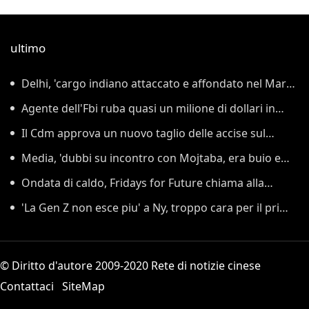
ultimo
Delhi, 'cargo indiano attaccato e affondato nel Mar
Rosso'
Agente dell'Fbi ruba quasi un milione di dollari in
criptovalute
Il Cdm approva un nuovo taglio delle accise sul
gasolio fino al 25 agosto
Media, 'dubbi su incontro con Mojtaba, era buio e
Pezeshkian non potè riconoscerlo'
Ondata di caldo, Fridays for Future chiama alla
protesta a Berlino
'La Gen Z non esce piu' a Ny, troppo cara per il primo
appuntamento'
© Diritto d'autore 2009-2020 Rete di notizie cinese
Contattaci
SiteMap