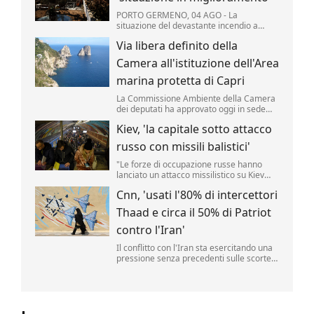
PORTO GERMENO, 04 AGO - La
situazione del devastante incendio a
ovest di Atene "è notevolmente
Via libera definito della
migliorata", secondo i vigili del fuoco
mobilitati per il quinto giorno consecutivo
Camera all'istituzione dell'Area
per domare le fiamme che hanno colpito
migliaia di ettari di pinete, macchia ...
marina protetta di Capri
La Commissione Ambiente della Camera
dei deputati ha approvato oggi in sede
legislativa la proposta di legge per
Kiev, 'la capitale sotto attacco
l'istituzione di un Area marina protetta
attorno all'isola di Capri.
russo con missili balistici'
"Le forze di occupazione russe hanno
lanciato un attacco missilistico su Kiev
utilizzando armi balistiche, e diverse
Cnn, 'usati l'80% di intercettori
esplosioni sono state udite in città". Lo ha
reso noto l'amministrazione militare della
Thaad e circa il 50% di Patriot
capitale ucraina (Kmva), citato
dall'Ukrainska Pravda.
contro l'Iran'
Il conflitto con l'Iran sta esercitando una
pressione senza precedenti sulle scorte
di missili statunitensi, raggiungendo livelli
"pericolosamente bassi".