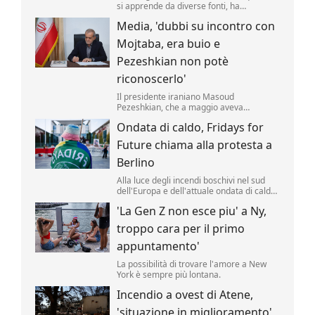
si apprende da diverse fonti, ha
approvato un nuovo taglio delle accise sul
Media, 'dubbi su incontro con
gasolio fino al 25 agosto. Il valore della
riduzione resta di 17 centesimi al litro
Mojtaba, era buio e
(compresa l'Iva) .
Pezeshkian non potè
riconoscerlo'
Il presidente iraniano Masoud
Pezeshkian, che a maggio aveva
affermato di aver incontrato di persona la
Ondata di caldo, Fridays for
nuova Guida Suprema Mojtaba
Khamenei, avrebbe avuto solo un
Future chiama alla protesta a
incontro di pochi minuti, al buio, senza
poterlo riconoscere.
Berlino
Alla luce degli incendi boschivi nel sud
dell'Europa e dell'attuale ondata di caldo,
il movimento per la protezione del clima
'La Gen Z non esce piu' a Ny,
"Fridays for Future" ha indetto per giovedì
pomeriggio una manifestazione davanti
troppo cara per il primo
alla Cancelleria federale tedesca a
Berlino.
appuntamento'
La possibilità di trovare l'amore a New
York è sempre più lontana.
Incendio a ovest di Atene,
'situazione in miglioramento'