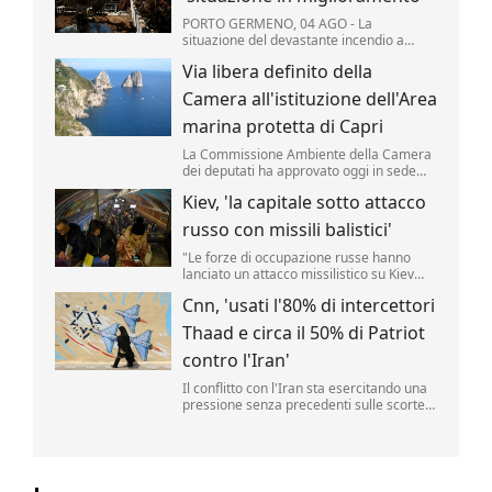
PORTO GERMENO, 04 AGO - La
situazione del devastante incendio a
ovest di Atene "è notevolmente
Via libera definito della
migliorata", secondo i vigili del fuoco
mobilitati per il quinto giorno consecutivo
Camera all'istituzione dell'Area
per domare le fiamme che hanno colpito
migliaia di ettari di pinete, macchia ...
marina protetta di Capri
La Commissione Ambiente della Camera
dei deputati ha approvato oggi in sede
legislativa la proposta di legge per
Kiev, 'la capitale sotto attacco
l'istituzione di un Area marina protetta
attorno all'isola di Capri.
russo con missili balistici'
"Le forze di occupazione russe hanno
lanciato un attacco missilistico su Kiev
utilizzando armi balistiche, e diverse
Cnn, 'usati l'80% di intercettori
esplosioni sono state udite in città". Lo ha
reso noto l'amministrazione militare della
Thaad e circa il 50% di Patriot
capitale ucraina (Kmva), citato
dall'Ukrainska Pravda.
contro l'Iran'
Il conflitto con l'Iran sta esercitando una
pressione senza precedenti sulle scorte
di missili statunitensi, raggiungendo livelli
"pericolosamente bassi".