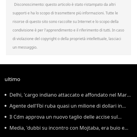
Disconoscimento: questo articolo è stato ristampato da altri
supporti e ha lo scopo di trasmettere più informazioni. Tutte le
risorse di questo sito sono raccolte su Internet e lo scopo della
condivisione è per l'apprendimento e il riferimento di tutti. In caso
di violazione del copyright o della proprietà intellettuale, lasciaci
un messaggio.
ultimo
Delhi, 'cargo indiano attaccato e affondato nel Mar
Rosso'
Agente dell'Fbi ruba quasi un milione di dollari in
criptovalute
Il Cdm approva un nuovo taglio delle accise sul
gasolio fino al 25 agosto
Media, 'dubbi su incontro con Mojtaba, era buio e