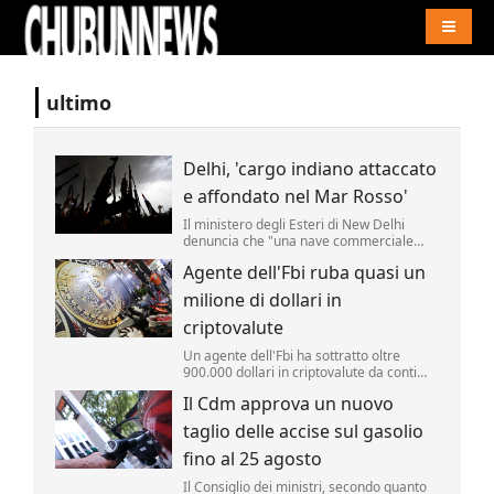
Naviga
ultimo
Delhi, 'cargo indiano attaccato
e affondato nel Mar Rosso'
Il ministero degli Esteri di New Delhi
denuncia che "una nave commerciale
battente bandiera indiana, l'Msv Faize
Agente dell'Fbi ruba quasi un
Noore Oliya" ha subito "un attacco" ed "è
affondata nel Mar Rosso al largo delle
milione di dollari in
coste dello Yemen".
criptovalute
Un agente dell'Fbi ha sottratto oltre
900.000 dollari in criptovalute da conti
monitorati dall'agenzia nell'ambito di
Il Cdm approva un nuovo
un'indagine. Lo riporta la Cnn.
taglio delle accise sul gasolio
fino al 25 agosto
Il Consiglio dei ministri, secondo quanto