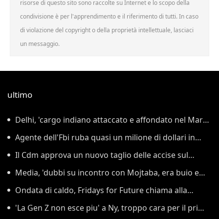
risorse di questo sito sono raccolte su Internet e lo scopo della
condivisione è per l'apprendimento e il riferimento di tutti. In caso
di violazione del copyright o della proprietà intellettuale, lasciaci
un messaggio.
ultimo
Delhi, 'cargo indiano attaccato e affondato nel Mar
Rosso'
Agente dell'Fbi ruba quasi un milione di dollari in
criptovalute
Il Cdm approva un nuovo taglio delle accise sul
gasolio fino al 25 agosto
Media, 'dubbi su incontro con Mojtaba, era buio e
Pezeshkian non potè riconoscerlo'
Ondata di caldo, Fridays for Future chiama alla
protesta a Berlino
'La Gen Z non esce piu' a Ny, troppo cara per il primo