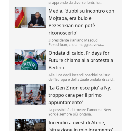
si apprende da diverse fonti, ha
approvato un nuovo taglio delle accise sul
Media, 'dubbi su incontro con
gasolio fino al 25 agosto. Il valore della
riduzione resta di 17 centesimi al litro
Mojtaba, era buio e
(compresa l'Iva) .
Pezeshkian non potè
riconoscerlo'
Il presidente iraniano Masoud
Pezeshkian, che a maggio aveva
affermato di aver incontrato di persona la
Ondata di caldo, Fridays for
nuova Guida Suprema Mojtaba
Khamenei, avrebbe avuto solo un
Future chiama alla protesta a
incontro di pochi minuti, al buio, senza
poterlo riconoscere.
Berlino
Alla luce degli incendi boschivi nel sud
dell'Europa e dell'attuale ondata di caldo,
il movimento per la protezione del clima
'La Gen Z non esce piu' a Ny,
"Fridays for Future" ha indetto per giovedì
pomeriggio una manifestazione davanti
troppo cara per il primo
alla Cancelleria federale tedesca a
Berlino.
appuntamento'
La possibilità di trovare l'amore a New
York è sempre più lontana.
Incendio a ovest di Atene,
'situazione in miglioramento'