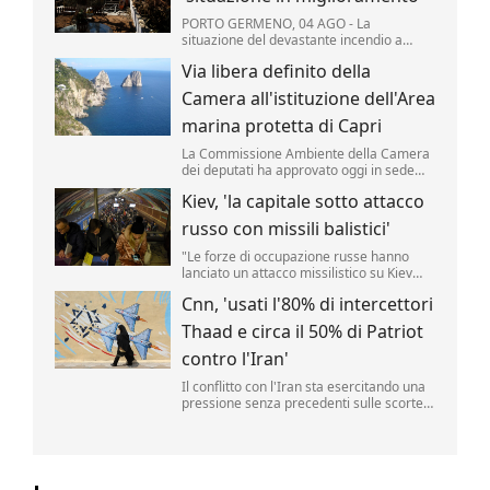
PORTO GERMENO, 04 AGO - La
situazione del devastante incendio a
ovest di Atene "è notevolmente
Via libera definito della
migliorata", secondo i vigili del fuoco
mobilitati per il quinto giorno consecutivo
Camera all'istituzione dell'Area
per domare le fiamme che hanno colpito
migliaia di ettari di pinete, macchia ...
marina protetta di Capri
La Commissione Ambiente della Camera
dei deputati ha approvato oggi in sede
legislativa la proposta di legge per
Kiev, 'la capitale sotto attacco
l'istituzione di un Area marina protetta
attorno all'isola di Capri.
russo con missili balistici'
"Le forze di occupazione russe hanno
lanciato un attacco missilistico su Kiev
utilizzando armi balistiche, e diverse
Cnn, 'usati l'80% di intercettori
esplosioni sono state udite in città". Lo ha
reso noto l'amministrazione militare della
Thaad e circa il 50% di Patriot
capitale ucraina (Kmva), citato
dall'Ukrainska Pravda.
contro l'Iran'
Il conflitto con l'Iran sta esercitando una
pressione senza precedenti sulle scorte
di missili statunitensi, raggiungendo livelli
"pericolosamente bassi".