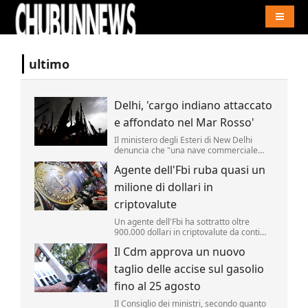
Naviga
ultimo
Delhi, 'cargo indiano attaccato
e affondato nel Mar Rosso'
Il ministero degli Esteri di New Delhi
denuncia che "una nave commerciale
battente bandiera indiana, l'Msv Faize
Agente dell'Fbi ruba quasi un
Noore Oliya" ha subito "un attacco" ed "è
affondata nel Mar Rosso al largo delle
milione di dollari in
coste dello Yemen".
criptovalute
Un agente dell'Fbi ha sottratto oltre
900.000 dollari in criptovalute da conti
monitorati dall'agenzia nell'ambito di
Il Cdm approva un nuovo
un'indagine. Lo riporta la Cnn.
taglio delle accise sul gasolio
fino al 25 agosto
Il Consiglio dei ministri, secondo quanto