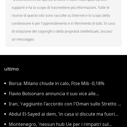
supporti e ha lo scopo di trasmettere più informazioni. Tutte le
risorse di questo sito sono raccolte su Internet e lo scopo della
condivisione è per l'apprendimento e il riferimento di tutti. In caso
di violazione del copyright o della proprietà intellettuale, lasciaci
un messaggio.
ultimo
Borsa: Milano chiude in calo, Ftse Mib -0,18%
Flavio Bolsonaro annuncia il suo vice alle
presidenziali di ottobre
Iran, 'raggiunto l'accordo con l'Oman sullo Stretto di
Hormuz'
Abdul El-Sayed ai dem, 'in casa si discute ma fuori
serve unità'
Montenegro, 'nessun hub Ue per i rimpatri sul