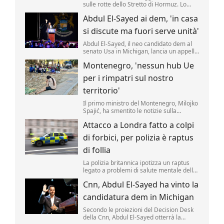
sulle rotte dello Stretto di Hormuz. Lo
rende noto il ministero degli Esteri di
Abdul El-Sayed ai dem, 'in casa
Teheran, citato da Al Arabiya, precisando
sono state "concordate le caratteristiche
si discute ma fuori serve unità'
geografiche del percorso" marittimo
nello Stretto.
Abdul El-Sayed, il neo candidato dem al
senato Usa in Michigan, lancia un appello
all'unità ai democratici.
Montenegro, 'nessun hub Ue
per i rimpatri sul nostro
territorio'
Il primo ministro del Montenegro, Milojko
Spajić, ha smentito le notizie sulla
possibilità di realizzare un centro Ue per i
Attacco a Londra fatto a colpi
rimpatri nel Paese.
di forbici, per polizia è raptus
di follia
La polizia britannica ipotizza un raptus
legato a problemi di salute mentale della
presunta assalitrice dietro il ferimento di
Cnn, Abdul El-Sayed ha vinto la
4 uomini avvenuto oggi a Londra, nel
cuore turistico di Covent Garden.
candidatura dem in Michigan
Secondo le proiezioni del Decision Desk
della Cnn, Abdul El-Sayed otterrà la