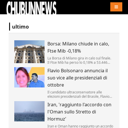
Naviga
ultimo
Borsa: Milano chiude in calo,
Ftse Mib -0,18%
La Borsa di Milano gira in calo sul finale.
Il Ftse Mib ha perso lo 0,18% a 53.446
punti. Inwit (-2,78%) e Fincantieri (-2,2%)
Flavio Bolsonaro annuncia il
tra i peggiori mentre i fari restano accesi
su Mps (+1,64%). .
suo vice alle presidenziali di
ottobre
Il candidato ultraconservatore alle
elezioni presidenziali del Brasile, Flavio
Bolsonaro, ha annunciato oggi il nome
Iran, 'raggiunto l'accordo con
che comporrà il ticket che sfiderà il
progressista Luiz Inácio da Lula agli
l'Oman sullo Stretto di
scrutini di ottobre.
Hormuz'
Iran e Oman hanno raggiunto un accordo