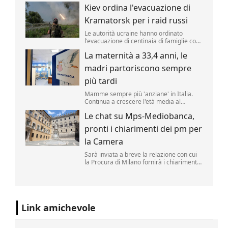
candidatura democratica per il Senato
Kiev ordina l'evacuazione di
Usa in Michigan, regalando ai
progressisti un'importante vittoria in una
Kramatorsk per i raid russi
primaria decisiva.
Le autorità ucraine hanno ordinato
l'evacuazione di centinaia di famiglie con
bambini dalla città fortificata di
La maternità a 33,4 anni, le
Kramatorsk, nell'Ucraina orientale, a
causa dell'intensificarsi degli attacchi
madri partoriscono sempre
russi, mentre le truppe di Mosca
avanzano nelle vicinanze.
più tardi
Mamme sempre più 'anziane' in Italia.
Continua a crescere l'età media al
momento del parto, arrivata a 33,4 anni
Le chat su Mps-Mediobanca,
per le italiane nel 2025 (era 33,3 nel
2024) e 31,4 anni per le cittadine
pronti i chiarimenti dei pm per
straniere.
la Camera
Sarà inviata a breve la relazione con cui
la Procura di Milano fornirà i chiarimenti
chiesti dalla giunta per le autorizzazioni
della Camera sulla reale necessità di
accedere alle chat con parlamentari
rintracciate nel telefono dell'ex direttore
generale d...
Link amichevole