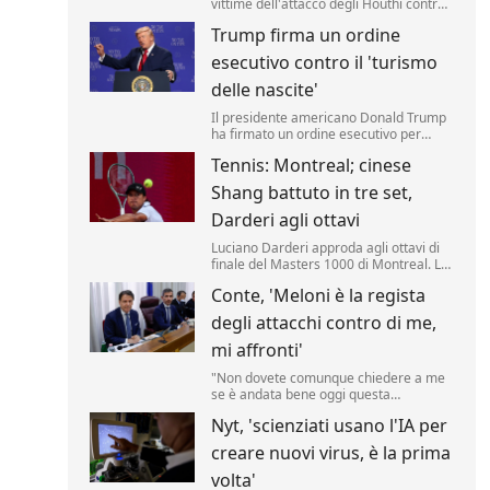
vittime dell'attacco degli Houthi contro i
soldati delle forze governative
Trump firma un ordine
yemenite. Lo riporta una fonte militare.
esecutivo contro il 'turismo
delle nascite'
Il presidente americano Donald Trump
ha firmato un ordine esecutivo per
negare la cittadinanza ai bambini nati
Tennis: Montreal; cinese
negli Stati Uniti nell'ambito del
cosiddetto 'turismo delle nascite'. Lo ha
Shang battuto in tre set,
annunciato il tycoon, incontrando i
media nello Studio Ovale. .
Darderi agli ottavi
Luciano Darderi approda agli ottavi di
finale del Masters 1000 di Montreal. La
testa di serie n.19 del tabellone ha
Conte, 'Meloni è la regista
superato in rimonta il cinese Shang
Juncheng, n.
degli attacchi contro di me,
mi affronti'
"Non dovete comunque chiedere a me
se è andata bene oggi questa
audizione, dovete chiederlo a Giorgia
Nyt, 'scienziati usano l'IA per
Meloni se è soddisfatta, perché lei è la
regista di tutto questo.
creare nuovi virus, è la prima
volta'