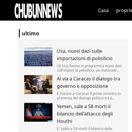
Casa
propri
ultimo
Usa, nuovi dazi sulle
importazioni di polisilicio
Gli Usa hanno in programma nuovi dazi
sull'import di polisilicio, un materiale
fondamentale per i pannelli solari e i
Al via a Caracas il dialogo tra
semiconduttori. Lo ha annunciato il
segretario al Commercio Howard
governo e opposizione
Lutnick, definendo il materiale un
"prodotto fondamentale" per i chip.
È iniziato a Caracas il primo incontro in
presenza del dialogo politico tra il
governo venezuelano e una
Yemen, sale a 58 morti il
delegazione dell'opposizione, un
processo sostenuto dagli Stati Uniti con
bilancio dell'attacco degli
l'obiettivo dichiarato di favorire una
transizione verso nuove elezioni nel P...
Houthi
E' salito a 58 morti il bilancio delle