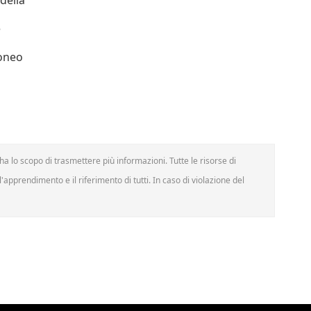
 della
e
doneo
a lo scopo di trasmettere più informazioni. Tutte le risorse di
'apprendimento e il riferimento di tutti. In caso di violazione del