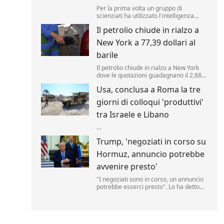
Per la prima volta un gruppo di
scienziati ha utilizzato l'intelligenza
artificiale per creare nuovi tipi di virus,
Il petrolio chiude in rialzo a
alimentando speranze di progressi in
campo medico ma sollevando al
New York a 77,39 dollari al
contempo la preoccupante possibilità
che, un giorno, tale tecnologia poss...
barile
Il petrolio chiude in rialzo a New York
dove le quotazioni guadagnano il 2,88%
a 77,39 dollari al barile. .
Usa, conclusa a Roma la tre
giorni di colloqui 'produttivi'
tra Israele e Libano
...
Trump, 'negoziati in corso su
Hormuz, annuncio potrebbe
avvenire presto'
"I negoziati sono in corso, un annuncio
potrebbe esserci presto". Lo ha detto
Donald Trump, parlando delle trattative
sulla riapertura dello Stretto di Hormuz
con l'Iran. "Noi controlliamo lo stretto",
ha aggiunto il tycoon parlando nello