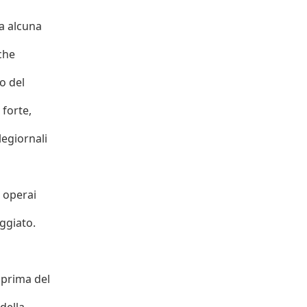
a alcuna
,che
to del
 forte,
legiornali
i operai
ggiato.
 prima del