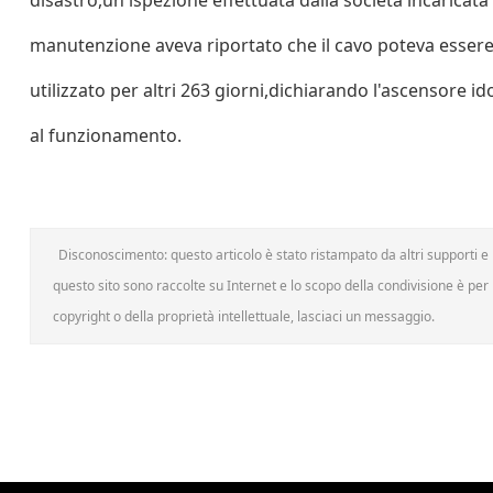
disastro,un'ispezione effettuata dalla società incaricata
manutenzione aveva riportato che il cavo poteva esser
utilizzato per altri 263 giorni,dichiarando l'ascensore i
al funzionamento.
Disconoscimento: questo articolo è stato ristampato da altri supporti e h
questo sito sono raccolte su Internet e lo scopo della condivisione è per l
copyright o della proprietà intellettuale, lasciaci un messaggio.