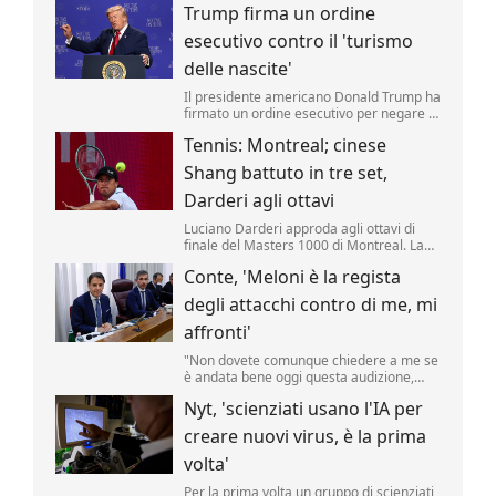
Trump firma un ordine
riporta una fonte militare.
esecutivo contro il 'turismo
delle nascite'
Il presidente americano Donald Trump ha
firmato un ordine esecutivo per negare la
cittadinanza ai bambini nati negli Stati
Tennis: Montreal; cinese
Uniti nell'ambito del cosiddetto 'turismo
delle nascite'. Lo ha annunciato il tycoon,
Shang battuto in tre set,
incontrando i media nello Studio Ovale. .
Darderi agli ottavi
Luciano Darderi approda agli ottavi di
finale del Masters 1000 di Montreal. La
testa di serie n.19 del tabellone ha
Conte, 'Meloni è la regista
superato in rimonta il cinese Shang
Juncheng, n.
degli attacchi contro di me, mi
affronti'
"Non dovete comunque chiedere a me se
è andata bene oggi questa audizione,
dovete chiederlo a Giorgia Meloni se è
Nyt, 'scienziati usano l'IA per
soddisfatta, perché lei è la regista di tutto
questo.
creare nuovi virus, è la prima
volta'
Per la prima volta un gruppo di scienziati