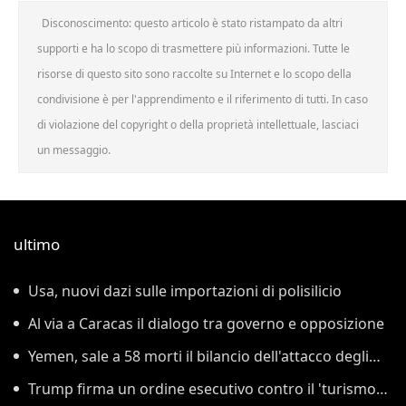
Disconoscimento: questo articolo è stato ristampato da altri
supporti e ha lo scopo di trasmettere più informazioni. Tutte le
risorse di questo sito sono raccolte su Internet e lo scopo della
condivisione è per l'apprendimento e il riferimento di tutti. In caso
di violazione del copyright o della proprietà intellettuale, lasciaci
un messaggio.
ultimo
Usa, nuovi dazi sulle importazioni di polisilicio
Al via a Caracas il dialogo tra governo e opposizione
Yemen, sale a 58 morti il bilancio dell'attacco degli
Houthi
Trump firma un ordine esecutivo contro il 'turismo