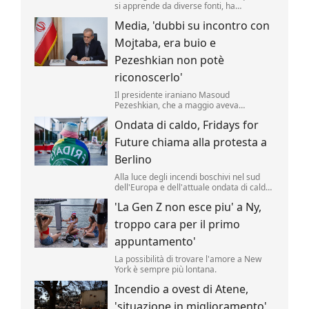
si apprende da diverse fonti, ha
approvato un nuovo taglio delle accise sul
Media, 'dubbi su incontro con
gasolio fino al 25 agosto. Il valore della
riduzione resta di 17 centesimi al litro
Mojtaba, era buio e
(compresa l'Iva) .
Pezeshkian non potè
riconoscerlo'
Il presidente iraniano Masoud
Pezeshkian, che a maggio aveva
affermato di aver incontrato di persona la
Ondata di caldo, Fridays for
nuova Guida Suprema Mojtaba
Khamenei, avrebbe avuto solo un
Future chiama alla protesta a
incontro di pochi minuti, al buio, senza
poterlo riconoscere.
Berlino
Alla luce degli incendi boschivi nel sud
dell'Europa e dell'attuale ondata di caldo,
il movimento per la protezione del clima
'La Gen Z non esce piu' a Ny,
"Fridays for Future" ha indetto per giovedì
pomeriggio una manifestazione davanti
troppo cara per il primo
alla Cancelleria federale tedesca a
Berlino.
appuntamento'
La possibilità di trovare l'amore a New
York è sempre più lontana.
Incendio a ovest di Atene,
'situazione in miglioramento'