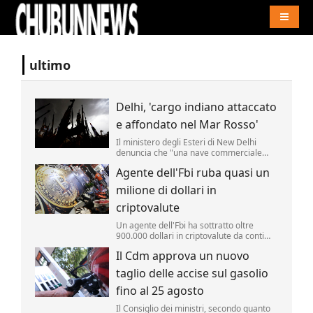
Naviga
ultimo
Delhi, 'cargo indiano attaccato
e affondato nel Mar Rosso'
Il ministero degli Esteri di New Delhi
denuncia che "una nave commerciale
battente bandiera indiana, l'Msv Faize
Agente dell'Fbi ruba quasi un
Noore Oliya" ha subito "un attacco" ed "è
affondata nel Mar Rosso al largo delle
milione di dollari in
coste dello Yemen".
criptovalute
Un agente dell'Fbi ha sottratto oltre
900.000 dollari in criptovalute da conti
monitorati dall'agenzia nell'ambito di
Il Cdm approva un nuovo
un'indagine. Lo riporta la Cnn.
taglio delle accise sul gasolio
fino al 25 agosto
Il Consiglio dei ministri, secondo quanto