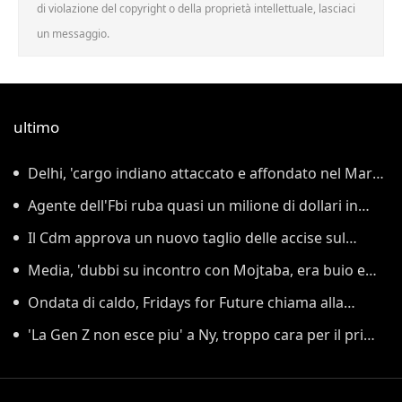
di violazione del copyright o della proprietà intellettuale, lasciaci
un messaggio.
ultimo
Delhi, 'cargo indiano attaccato e affondato nel Mar
Rosso'
Agente dell'Fbi ruba quasi un milione di dollari in
criptovalute
Il Cdm approva un nuovo taglio delle accise sul
gasolio fino al 25 agosto
Media, 'dubbi su incontro con Mojtaba, era buio e
Pezeshkian non potè riconoscerlo'
Ondata di caldo, Fridays for Future chiama alla
protesta a Berlino
'La Gen Z non esce piu' a Ny, troppo cara per il primo
appuntamento'