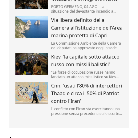
PORTO GERMENO, 04 AGO - La
situazione del devastante incendio a
ovest di Atene "è notevolmente
Via libera definito della
migliorata", secondo i vigili del fuoco
mobilitati per il quinto giorno consecutivo
Camera all'istituzione dell'Area
per domare le fiamme che hanno colpito
migliaia di ettari di pinete, macchia ...
marina protetta di Capri
La Commissione Ambiente della Camera
dei deputati ha approvato oggi in sede
legislativa la proposta di legge per
Kiev, 'la capitale sotto attacco
l'istituzione di un Area marina protetta
attorno all'isola di Capri.
russo con missili balistici'
"Le forze di occupazione russe hanno
lanciato un attacco missilistico su Kiev
utilizzando armi balistiche, e diverse
Cnn, 'usati l'80% di intercettori
esplosioni sono state udite in città". Lo ha
reso noto l'amministrazione militare della
Thaad e circa il 50% di Patriot
capitale ucraina (Kmva), citato
dall'Ukrainska Pravda.
contro l'Iran'
Il conflitto con l'Iran sta esercitando una
pressione senza precedenti sulle scorte
di missili statunitensi, raggiungendo livelli
"pericolosamente bassi".