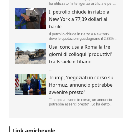
ha utilizzato l'intelligenza artificiale per
creare nuovi tipi di virus, alimentando
Il petrolio chiude in rialzo a
speranze di progressi in campo medico
ma sollevando al contempo la
New York a 77,39 dollari al
preoccupante possibilità che, un giorno,
tale tecnologia poss...
barile
Il petrolio chiude in rialzo a New York
dove le quotazioni guadagnano il 2,88% a
77,39 dollari al barile. .
Usa, conclusa a Roma la tre
giorni di colloqui 'produttivi'
tra Israele e Libano
...
Trump, 'negoziati in corso su
Hormuz, annuncio potrebbe
avvenire presto'
"I negoziati sono in corso, un annuncio
potrebbe esserci presto". Lo ha detto
Donald Trump, parlando delle trattative
sulla riapertura dello Stretto di Hormuz
con l'Iran. "Noi controlliamo lo stretto",
ha aggiunto il tycoon parlando nello
Studio Ovale". .
Link amichevole