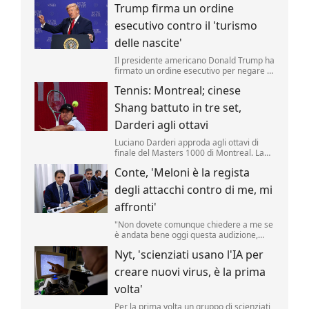
Trump firma un ordine
riporta una fonte militare.
esecutivo contro il 'turismo
delle nascite'
Il presidente americano Donald Trump ha
firmato un ordine esecutivo per negare la
cittadinanza ai bambini nati negli Stati
Tennis: Montreal; cinese
Uniti nell'ambito del cosiddetto 'turismo
delle nascite'. Lo ha annunciato il tycoon,
Shang battuto in tre set,
incontrando i media nello Studio Ovale. .
Darderi agli ottavi
Luciano Darderi approda agli ottavi di
finale del Masters 1000 di Montreal. La
testa di serie n.19 del tabellone ha
Conte, 'Meloni è la regista
superato in rimonta il cinese Shang
Juncheng, n.
degli attacchi contro di me, mi
affronti'
"Non dovete comunque chiedere a me se
è andata bene oggi questa audizione,
dovete chiederlo a Giorgia Meloni se è
Nyt, 'scienziati usano l'IA per
soddisfatta, perché lei è la regista di tutto
questo.
creare nuovi virus, è la prima
volta'
Per la prima volta un gruppo di scienziati