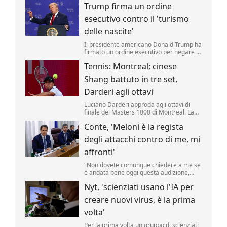
Trump firma un ordine
riporta una fonte militare.
esecutivo contro il 'turismo
delle nascite'
Il presidente americano Donald Trump ha
firmato un ordine esecutivo per negare la
cittadinanza ai bambini nati negli Stati
Tennis: Montreal; cinese
Uniti nell'ambito del cosiddetto 'turismo
delle nascite'. Lo ha annunciato il tycoon,
Shang battuto in tre set,
incontrando i media nello Studio Ovale. .
Darderi agli ottavi
Luciano Darderi approda agli ottavi di
finale del Masters 1000 di Montreal. La
testa di serie n.19 del tabellone ha
Conte, 'Meloni è la regista
superato in rimonta il cinese Shang
Juncheng, n.
degli attacchi contro di me, mi
affronti'
"Non dovete comunque chiedere a me se
è andata bene oggi questa audizione,
dovete chiederlo a Giorgia Meloni se è
Nyt, 'scienziati usano l'IA per
soddisfatta, perché lei è la regista di tutto
questo.
creare nuovi virus, è la prima
volta'
Per la prima volta un gruppo di scienziati