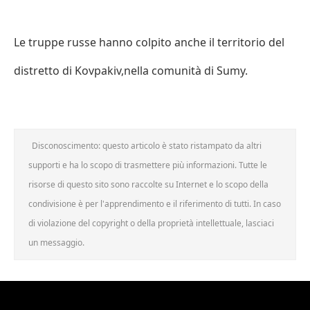
Le truppe russe hanno colpito anche il territorio del
distretto di Kovpakiv,nella comunità di Sumy.
Disconoscimento: questo articolo è stato ristampato da altri
supporti e ha lo scopo di trasmettere più informazioni. Tutte le
risorse di questo sito sono raccolte su Internet e lo scopo della
condivisione è per l'apprendimento e il riferimento di tutti. In caso
di violazione del copyright o della proprietà intellettuale, lasciaci
un messaggio.