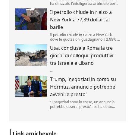
ha utilizzato l'intelligenza artificiale per
creare nuovi tipi di virus, alimentando
Il petrolio chiude in rialzo a
speranze di progressi in campo medico
ma sollevando al contempo la
New York a 77,39 dollari al
preoccupante possibilità che, un giorno,
tale tecnologia poss...
barile
Il petrolio chiude in rialzo a New York
dove le quotazioni guadagnano il 2,88% a
77,39 dollari al barile. .
Usa, conclusa a Roma la tre
giorni di colloqui 'produttivi'
tra Israele e Libano
...
Trump, 'negoziati in corso su
Hormuz, annuncio potrebbe
avvenire presto'
"I negoziati sono in corso, un annuncio
potrebbe esserci presto". Lo ha detto
Donald Trump, parlando delle trattative
sulla riapertura dello Stretto di Hormuz
con l'Iran. "Noi controlliamo lo stretto",
ha aggiunto il tycoon parlando nello
Studio Ovale". .
Link amichevole