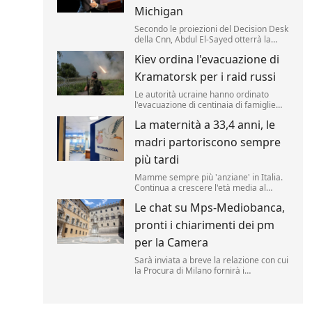
Michigan
Secondo le proiezioni del Decision Desk
della Cnn, Abdul El-Sayed otterrà la
candidatura democratica per il Senato
Kiev ordina l'evacuazione di
Usa in Michigan, regalando ai
progressisti un'importante vittoria in
Kramatorsk per i raid russi
una primaria decisiva.
Le autorità ucraine hanno ordinato
l'evacuazione di centinaia di famiglie
con bambini dalla città fortificata di
La maternità a 33,4 anni, le
Kramatorsk, nell'Ucraina orientale, a
causa dell'intensificarsi degli attacchi
madri partoriscono sempre
russi, mentre le truppe di Mosca
avanzano nelle vicinanze.
più tardi
Mamme sempre più 'anziane' in Italia.
Continua a crescere l'età media al
momento del parto, arrivata a 33,4 anni
Le chat su Mps-Mediobanca,
per le italiane nel 2025 (era 33,3 nel
2024) e 31,4 anni per le cittadine
pronti i chiarimenti dei pm
straniere.
per la Camera
Sarà inviata a breve la relazione con cui
la Procura di Milano fornirà i
chiarimenti chiesti dalla giunta per le
autorizzazioni della Camera sulla reale
necessità di accedere alle chat con