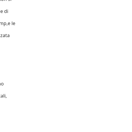
e di
mp,e le
nzata
no
ali,