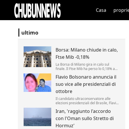
Casa
propri
ultimo
Borsa: Milano chiude in calo,
Ftse Mib -0,18%
La Borsa di Milano gira in calo sul
finale. Il Ftse Mib ha perso lo 0,18% a
53.446 punti. Inwit (-2,78%) e Fincantieri
Flavio Bolsonaro annuncia il
(-2,2%) tra i peggiori mentre i fari
restano accesi su Mps (+1,64%). .
suo vice alle presidenziali di
ottobre
Il candidato ultraconservatore alle
elezioni presidenziali del Brasile, Flavio
Bolsonaro, ha annunciato oggi il nome
Iran, 'raggiunto l'accordo
che comporrà il ticket che sfiderà il
progressista Luiz Inácio da Lula agli
con l'Oman sullo Stretto di
scrutini di ottobre.
Hormuz'