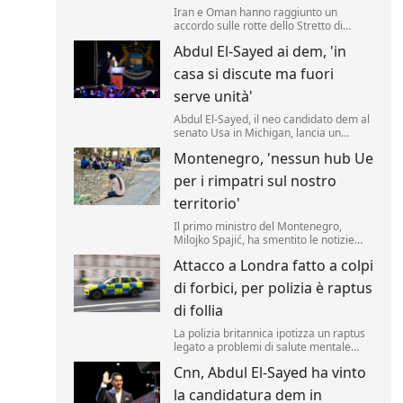
Iran e Oman hanno raggiunto un
accordo sulle rotte dello Stretto di
Hormuz. Lo rende noto il ministero
Abdul El-Sayed ai dem, 'in
degli Esteri di Teheran, citato da Al
Arabiya, precisando sono state
casa si discute ma fuori
"concordate le caratteristiche
geografiche del percorso" marittimo
serve unità'
nello Stretto.
Abdul El-Sayed, il neo candidato dem al
senato Usa in Michigan, lancia un
appello all'unità ai democratici.
Montenegro, 'nessun hub Ue
per i rimpatri sul nostro
territorio'
Il primo ministro del Montenegro,
Milojko Spajić, ha smentito le notizie
sulla possibilità di realizzare un centro
Attacco a Londra fatto a colpi
Ue per i rimpatri nel Paese.
di forbici, per polizia è raptus
di follia
La polizia britannica ipotizza un raptus
legato a problemi di salute mentale
della presunta assalitrice dietro il
Cnn, Abdul El-Sayed ha vinto
ferimento di 4 uomini avvenuto oggi a
Londra, nel cuore turistico di Covent
la candidatura dem in
Garden.