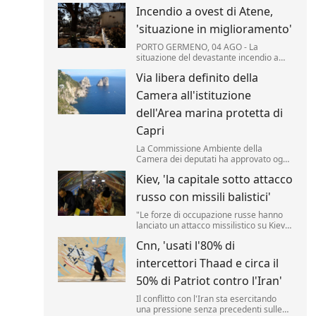
Incendio a ovest di Atene,
'situazione in miglioramento'
PORTO GERMENO, 04 AGO - La
situazione del devastante incendio a
ovest di Atene "è notevolmente
Via libera definito della
migliorata", secondo i vigili del fuoco
mobilitati per il quinto giorno
Camera all'istituzione
consecutivo per domare le fiamme che
hanno colpito migliaia di ettari di pinete,
dell'Area marina protetta di
macchia ...
Capri
La Commissione Ambiente della
Camera dei deputati ha approvato oggi
in sede legislativa la proposta di legge
Kiev, 'la capitale sotto attacco
per l'istituzione di un Area marina
protetta attorno all'isola di Capri.
russo con missili balistici'
"Le forze di occupazione russe hanno
lanciato un attacco missilistico su Kiev
utilizzando armi balistiche, e diverse
Cnn, 'usati l'80% di
esplosioni sono state udite in città". Lo
ha reso noto l'amministrazione militare
intercettori Thaad e circa il
della capitale ucraina (Kmva), citato
dall'Ukrainska Pravda.
50% di Patriot contro l'Iran'
Il conflitto con l'Iran sta esercitando
una pressione senza precedenti sulle