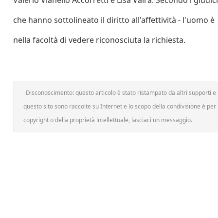
Valerio Vianello Accorretti e Lisa Vaira. Secondo i giudici
che hanno sottolineato il diritto all'affettività - l'uomo è
nella facoltà di vedere riconosciuta la richiesta.
Disconoscimento: questo articolo è stato ristampato da altri supporti e h
questo sito sono raccolte su Internet e lo scopo della condivisione è per l
copyright o della proprietà intellettuale, lasciaci un messaggio.