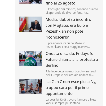
fino al 25 agosto
Il Consiglio dei ministri, secondo quanto
si apprende da diverse fonti, ha
approvato un nuovo taglio delle accise
Media, 'dubbi su incontro
sul gasolio fino al 25 agosto. Il valore
della riduzione resta di 17 centesimi al
con Mojtaba, era buio e
litro (compresa l'Iva) .
Pezeshkian non potè
riconoscerlo'
Il presidente iraniano Masoud
Pezeshkian, che a maggio aveva
affermato di aver incontrato di persona
Ondata di caldo, Fridays for
la nuova Guida Suprema Mojtaba
Khamenei, avrebbe avuto solo un
Future chiama alla protesta a
incontro di pochi minuti, al buio, senza
poterlo riconoscere.
Berlino
Alla luce degli incendi boschivi nel sud
dell'Europa e dell'attuale ondata di
caldo, il movimento per la protezione
'La Gen Z non esce piu' a Ny,
del clima "Fridays for Future" ha indetto
per giovedì pomeriggio una
troppo cara per il primo
manifestazione davanti alla Cancelleria
federale tedesca a Berlino.
appuntamento'
La possibilità di trovare l'amore a New
York è sempre più lontana.