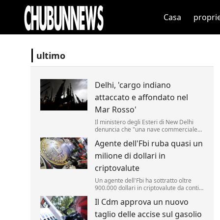
Casa
propri
ultimo
Delhi, 'cargo indiano
attaccato e affondato nel
Mar Rosso'
Il ministero degli Esteri di New Delhi
denuncia che "una nave commerciale
battente bandiera indiana, l'Msv Faize
Agente dell'Fbi ruba quasi un
Noore Oliya" ha subito "un attacco" ed
"è affondata nel Mar Rosso al largo
milione di dollari in
delle coste dello Yemen".
criptovalute
Un agente dell'Fbi ha sottratto oltre
900.000 dollari in criptovalute da conti
monitorati dall'agenzia nell'ambito di
Il Cdm approva un nuovo
un'indagine. Lo riporta la Cnn.
taglio delle accise sul gasolio