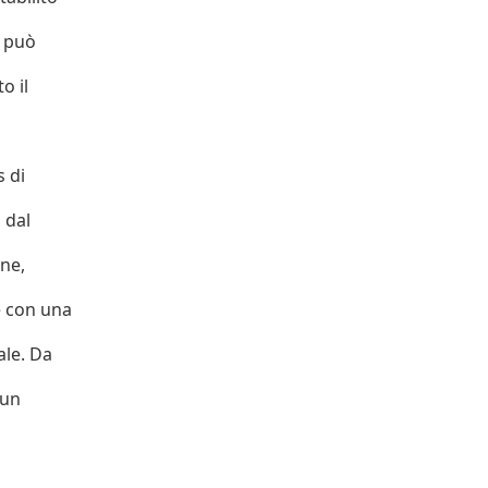
n può
o il
s di
 dal
one,
e con una
ale. Da
 un