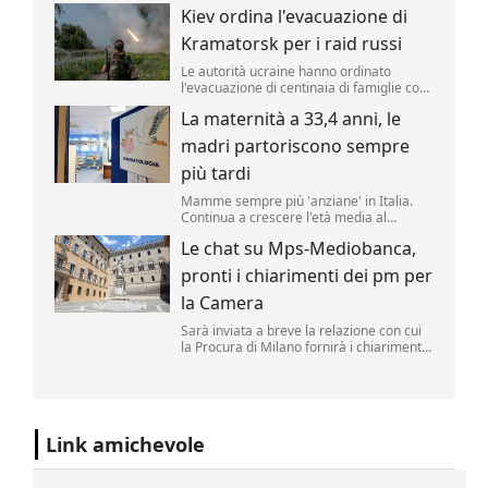
candidatura democratica per il Senato
Kiev ordina l'evacuazione di
Usa in Michigan, regalando ai
progressisti un'importante vittoria in una
Kramatorsk per i raid russi
primaria decisiva.
Le autorità ucraine hanno ordinato
l'evacuazione di centinaia di famiglie con
bambini dalla città fortificata di
La maternità a 33,4 anni, le
Kramatorsk, nell'Ucraina orientale, a
causa dell'intensificarsi degli attacchi
madri partoriscono sempre
russi, mentre le truppe di Mosca
avanzano nelle vicinanze.
più tardi
Mamme sempre più 'anziane' in Italia.
Continua a crescere l'età media al
momento del parto, arrivata a 33,4 anni
Le chat su Mps-Mediobanca,
per le italiane nel 2025 (era 33,3 nel
2024) e 31,4 anni per le cittadine
pronti i chiarimenti dei pm per
straniere.
la Camera
Sarà inviata a breve la relazione con cui
la Procura di Milano fornirà i chiarimenti
chiesti dalla giunta per le autorizzazioni
della Camera sulla reale necessità di
accedere alle chat con parlamentari
rintracciate nel telefono dell'ex direttore
generale d...
Link amichevole