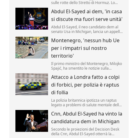
sulle rotte dello Stretto di Hormuz. Lo
rende noto il ministero degli Esteri di
Abdul El-Sayed ai dem, 'in casa
Teheran, citato da Al Arabiya, precisando
sono state "concordate le caratteristiche
si discute ma fuori serve unità'
geografiche del percorso" marittimo
nello Stretto.
Abdul El-Sayed, il neo candidato dem al
senato Usa in Michigan, lancia un appello
all'unità ai democratici.
Montenegro, 'nessun hub Ue
per i rimpatri sul nostro
territorio'
Il primo ministro del Montenegro, Milojko
Spajić, ha smentito le notizie sulla
possibilità di realizzare un centro Ue per i
Attacco a Londra fatto a colpi
rimpatri nel Paese.
di forbici, per polizia è raptus
di follia
La polizia britannica ipotizza un raptus
legato a problemi di salute mentale della
presunta assalitrice dietro il ferimento di
Cnn, Abdul El-Sayed ha vinto la
4 uomini avvenuto oggi a Londra, nel
cuore turistico di Covent Garden.
candidatura dem in Michigan
Secondo le proiezioni del Decision Desk
della Cnn, Abdul El-Sayed otterrà la