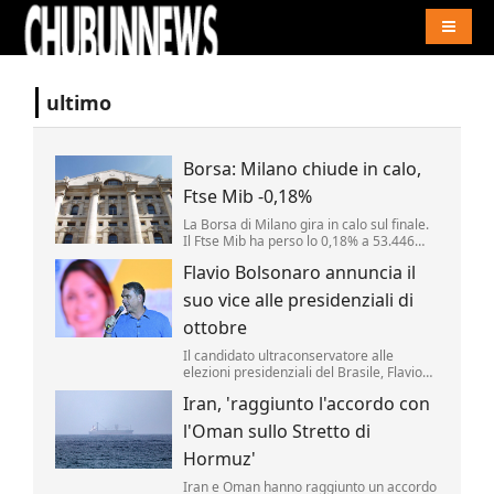
Naviga
ultimo
Borsa: Milano chiude in calo,
Ftse Mib -0,18%
La Borsa di Milano gira in calo sul finale.
Il Ftse Mib ha perso lo 0,18% a 53.446
punti. Inwit (-2,78%) e Fincantieri (-2,2%)
Flavio Bolsonaro annuncia il
tra i peggiori mentre i fari restano accesi
su Mps (+1,64%). .
suo vice alle presidenziali di
ottobre
Il candidato ultraconservatore alle
elezioni presidenziali del Brasile, Flavio
Bolsonaro, ha annunciato oggi il nome
Iran, 'raggiunto l'accordo con
che comporrà il ticket che sfiderà il
progressista Luiz Inácio da Lula agli
l'Oman sullo Stretto di
scrutini di ottobre.
Hormuz'
Iran e Oman hanno raggiunto un accordo