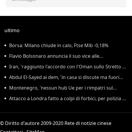
ultimo
Borsa: Milano chiude in calo, Ftse Mib -0,18%
Flavio Bolsonaro annuncia il suo vice alle
presidenziali di ottobre
Iran, 'raggiunto l'accordo con l'Oman sullo Stretto di
Hormuz'
Abdul El-Sayed ai dem, 'in casa si discute ma fuori
serve unità'
Montenegro, 'nessun hub Ue per i rimpatri sul
nostro territorio'
Attacco a Londra fatto a colpi di forbici, per polizia è
raptus di follia
© Diritto d'autore 2009-2020 Rete di notizie cinese