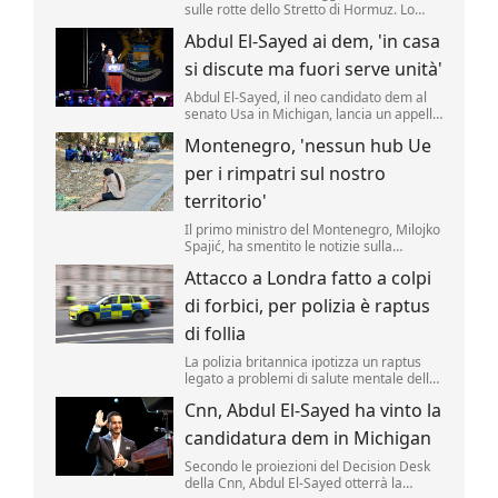
sulle rotte dello Stretto di Hormuz. Lo
rende noto il ministero degli Esteri di
Abdul El-Sayed ai dem, 'in casa
Teheran, citato da Al Arabiya, precisando
sono state "concordate le caratteristiche
si discute ma fuori serve unità'
geografiche del percorso" marittimo
nello Stretto.
Abdul El-Sayed, il neo candidato dem al
senato Usa in Michigan, lancia un appello
all'unità ai democratici.
Montenegro, 'nessun hub Ue
per i rimpatri sul nostro
territorio'
Il primo ministro del Montenegro, Milojko
Spajić, ha smentito le notizie sulla
possibilità di realizzare un centro Ue per i
Attacco a Londra fatto a colpi
rimpatri nel Paese.
di forbici, per polizia è raptus
di follia
La polizia britannica ipotizza un raptus
legato a problemi di salute mentale della
presunta assalitrice dietro il ferimento di
Cnn, Abdul El-Sayed ha vinto la
4 uomini avvenuto oggi a Londra, nel
cuore turistico di Covent Garden.
candidatura dem in Michigan
Secondo le proiezioni del Decision Desk
della Cnn, Abdul El-Sayed otterrà la