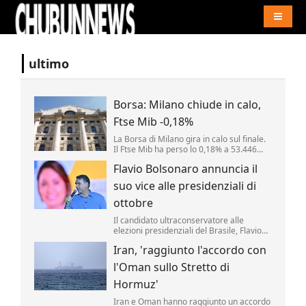
Naviga
ultimo
Borsa: Milano chiude in calo,
Ftse Mib -0,18%
La Borsa di Milano gira in calo sul finale.
Il Ftse Mib ha perso lo 0,18% a 53.446
punti. Inwit (-2,78%) e Fincantieri (-2,2%)
Flavio Bolsonaro annuncia il
tra i peggiori mentre i fari restano accesi
su Mps (+1,64%). .
suo vice alle presidenziali di
ottobre
Il candidato ultraconservatore alle
elezioni presidenziali del Brasile, Flavio
Bolsonaro, ha annunciato oggi il nome
Iran, 'raggiunto l'accordo con
che comporrà il ticket che sfiderà il
progressista Luiz Inácio da Lula agli
l'Oman sullo Stretto di
scrutini di ottobre.
Hormuz'
Iran e Oman hanno raggiunto un accordo