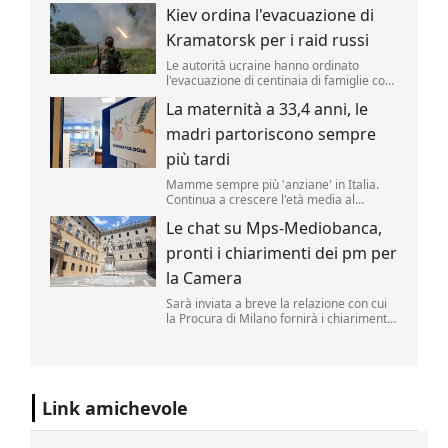
candidatura democratica per il Senato
Kiev ordina l'evacuazione di
Usa in Michigan, regalando ai
progressisti un'importante vittoria in una
Kramatorsk per i raid russi
primaria decisiva.
Le autorità ucraine hanno ordinato
l'evacuazione di centinaia di famiglie con
bambini dalla città fortificata di
La maternità a 33,4 anni, le
Kramatorsk, nell'Ucraina orientale, a
causa dell'intensificarsi degli attacchi
madri partoriscono sempre
russi, mentre le truppe di Mosca
avanzano nelle vicinanze.
più tardi
Mamme sempre più 'anziane' in Italia.
Continua a crescere l'età media al
momento del parto, arrivata a 33,4 anni
Le chat su Mps-Mediobanca,
per le italiane nel 2025 (era 33,3 nel
2024) e 31,4 anni per le cittadine
pronti i chiarimenti dei pm per
straniere.
la Camera
Sarà inviata a breve la relazione con cui
la Procura di Milano fornirà i chiarimenti
chiesti dalla giunta per le autorizzazioni
della Camera sulla reale necessità di
accedere alle chat con parlamentari
rintracciate nel telefono dell'ex direttore
generale d...
Link amichevole