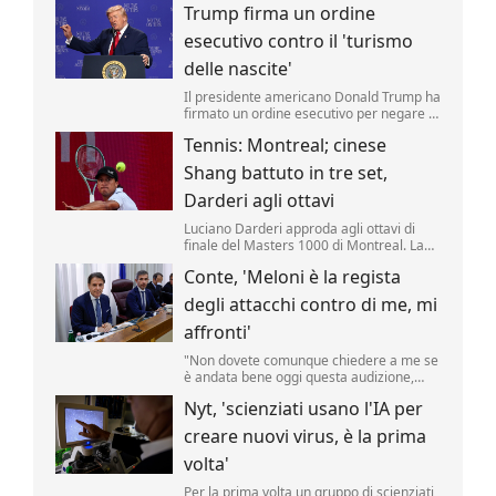
Trump firma un ordine
riporta una fonte militare.
esecutivo contro il 'turismo
delle nascite'
Il presidente americano Donald Trump ha
firmato un ordine esecutivo per negare la
cittadinanza ai bambini nati negli Stati
Tennis: Montreal; cinese
Uniti nell'ambito del cosiddetto 'turismo
delle nascite'. Lo ha annunciato il tycoon,
Shang battuto in tre set,
incontrando i media nello Studio Ovale. .
Darderi agli ottavi
Luciano Darderi approda agli ottavi di
finale del Masters 1000 di Montreal. La
testa di serie n.19 del tabellone ha
Conte, 'Meloni è la regista
superato in rimonta il cinese Shang
Juncheng, n.
degli attacchi contro di me, mi
affronti'
"Non dovete comunque chiedere a me se
è andata bene oggi questa audizione,
dovete chiederlo a Giorgia Meloni se è
Nyt, 'scienziati usano l'IA per
soddisfatta, perché lei è la regista di tutto
questo.
creare nuovi virus, è la prima
volta'
Per la prima volta un gruppo di scienziati