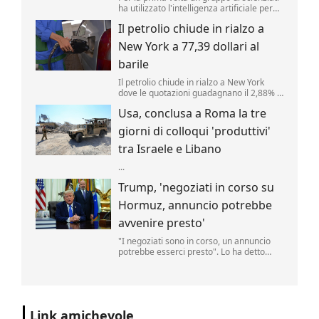
ha utilizzato l'intelligenza artificiale per
creare nuovi tipi di virus, alimentando
Il petrolio chiude in rialzo a
speranze di progressi in campo medico
ma sollevando al contempo la
New York a 77,39 dollari al
preoccupante possibilità che, un giorno,
tale tecnologia poss...
barile
Il petrolio chiude in rialzo a New York
dove le quotazioni guadagnano il 2,88% a
77,39 dollari al barile. .
Usa, conclusa a Roma la tre
giorni di colloqui 'produttivi'
tra Israele e Libano
...
Trump, 'negoziati in corso su
Hormuz, annuncio potrebbe
avvenire presto'
"I negoziati sono in corso, un annuncio
potrebbe esserci presto". Lo ha detto
Donald Trump, parlando delle trattative
sulla riapertura dello Stretto di Hormuz
con l'Iran. "Noi controlliamo lo stretto",
ha aggiunto il tycoon parlando nello
Studio Ovale". .
Link amichevole