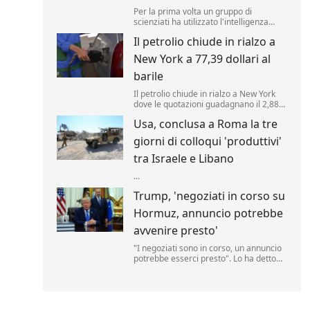
Per la prima volta un gruppo di
scienziati ha utilizzato l'intelligenza
artificiale per creare nuovi tipi di virus,
Il petrolio chiude in rialzo a
alimentando speranze di progressi in
campo medico ma sollevando al
New York a 77,39 dollari al
contempo la preoccupante possibilità
che, un giorno, tale tecnologia poss...
barile
Il petrolio chiude in rialzo a New York
dove le quotazioni guadagnano il 2,88%
a 77,39 dollari al barile. .
Usa, conclusa a Roma la tre
giorni di colloqui 'produttivi'
tra Israele e Libano
...
Trump, 'negoziati in corso su
Hormuz, annuncio potrebbe
avvenire presto'
"I negoziati sono in corso, un annuncio
potrebbe esserci presto". Lo ha detto
Donald Trump, parlando delle trattative
sulla riapertura dello Stretto di Hormuz
con l'Iran. "Noi controlliamo lo stretto",
ha aggiunto il tycoon parlando nello