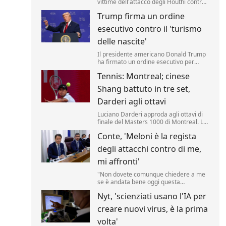
vittime dell'attacco degli Houthi contro i
soldati delle forze governative
Trump firma un ordine
yemenite. Lo riporta una fonte militare.
esecutivo contro il 'turismo
delle nascite'
Il presidente americano Donald Trump
ha firmato un ordine esecutivo per
negare la cittadinanza ai bambini nati
Tennis: Montreal; cinese
negli Stati Uniti nell'ambito del
cosiddetto 'turismo delle nascite'. Lo ha
Shang battuto in tre set,
annunciato il tycoon, incontrando i
media nello Studio Ovale. .
Darderi agli ottavi
Luciano Darderi approda agli ottavi di
finale del Masters 1000 di Montreal. La
testa di serie n.19 del tabellone ha
Conte, 'Meloni è la regista
superato in rimonta il cinese Shang
Juncheng, n.
degli attacchi contro di me,
mi affronti'
"Non dovete comunque chiedere a me
se è andata bene oggi questa
audizione, dovete chiederlo a Giorgia
Nyt, 'scienziati usano l'IA per
Meloni se è soddisfatta, perché lei è la
regista di tutto questo.
creare nuovi virus, è la prima
volta'