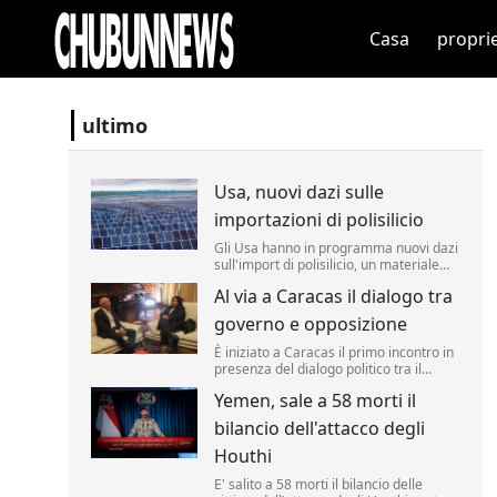
Casa
propri
ultimo
Usa, nuovi dazi sulle
importazioni di polisilicio
Gli Usa hanno in programma nuovi dazi
sull'import di polisilicio, un materiale
fondamentale per i pannelli solari e i
Al via a Caracas il dialogo tra
semiconduttori. Lo ha annunciato il
segretario al Commercio Howard
governo e opposizione
Lutnick, definendo il materiale un
"prodotto fondamentale" per i chip.
È iniziato a Caracas il primo incontro in
presenza del dialogo politico tra il
governo venezuelano e una
Yemen, sale a 58 morti il
delegazione dell'opposizione, un
processo sostenuto dagli Stati Uniti con
bilancio dell'attacco degli
l'obiettivo dichiarato di favorire una
transizione verso nuove elezioni nel P...
Houthi
E' salito a 58 morti il bilancio delle