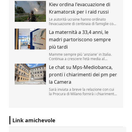
candidatura democratica per il Senato
Kiev ordina l'evacuazione di
Usa in Michigan, regalando ai
progressisti un'importante vittoria in una
Kramatorsk per i raid russi
primaria decisiva.
Le autorità ucraine hanno ordinato
l'evacuazione di centinaia di famiglie con
bambini dalla città fortificata di
La maternità a 33,4 anni, le
Kramatorsk, nell'Ucraina orientale, a
causa dell'intensificarsi degli attacchi
madri partoriscono sempre
russi, mentre le truppe di Mosca
avanzano nelle vicinanze.
più tardi
Mamme sempre più 'anziane' in Italia.
Continua a crescere l'età media al
momento del parto, arrivata a 33,4 anni
Le chat su Mps-Mediobanca,
per le italiane nel 2025 (era 33,3 nel
2024) e 31,4 anni per le cittadine
pronti i chiarimenti dei pm per
straniere.
la Camera
Sarà inviata a breve la relazione con cui
la Procura di Milano fornirà i chiarimenti
chiesti dalla giunta per le autorizzazioni
della Camera sulla reale necessità di
accedere alle chat con parlamentari
rintracciate nel telefono dell'ex direttore
generale d...
Link amichevole