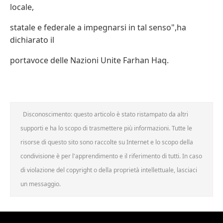
locale,
statale e federale a impegnarsi in tal senso",ha
dichiarato il
portavoce delle Nazioni Unite Farhan Haq.
Disconoscimento: questo articolo è stato ristampato da altri
supporti e ha lo scopo di trasmettere più informazioni. Tutte le
risorse di questo sito sono raccolte su Internet e lo scopo della
condivisione è per l'apprendimento e il riferimento di tutti. In caso
di violazione del copyright o della proprietà intellettuale, lasciaci
un messaggio.