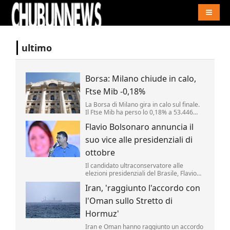
Naviga
ultimo
Borsa: Milano chiude in calo,
Ftse Mib -0,18%
La Borsa di Milano gira in calo sul finale.
Il Ftse Mib ha perso lo 0,18% a 53.446
punti. Inwit (-2,78%) e Fincantieri (-2,2%)
Flavio Bolsonaro annuncia il
tra i peggiori mentre i fari restano accesi
su Mps (+1,64%). .
suo vice alle presidenziali di
ottobre
Il candidato ultraconservatore alle
elezioni presidenziali del Brasile, Flavio
Bolsonaro, ha annunciato oggi il nome
Iran, 'raggiunto l'accordo con
che comporrà il ticket che sfiderà il
progressista Luiz Inácio da Lula agli
l'Oman sullo Stretto di
scrutini di ottobre.
Hormuz'
Iran e Oman hanno raggiunto un accordo