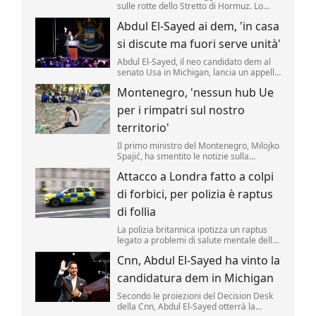
sulle rotte dello Stretto di Hormuz. Lo
rende noto il ministero degli Esteri di
Abdul El-Sayed ai dem, 'in casa
Teheran, citato da Al Arabiya, precisando
sono state "concordate le caratteristiche
si discute ma fuori serve unità'
geografiche del percorso" marittimo
nello Stretto.
Abdul El-Sayed, il neo candidato dem al
senato Usa in Michigan, lancia un appello
all'unità ai democratici.
Montenegro, 'nessun hub Ue
per i rimpatri sul nostro
territorio'
Il primo ministro del Montenegro, Milojko
Spajić, ha smentito le notizie sulla
possibilità di realizzare un centro Ue per i
Attacco a Londra fatto a colpi
rimpatri nel Paese.
di forbici, per polizia è raptus
di follia
La polizia britannica ipotizza un raptus
legato a problemi di salute mentale della
presunta assalitrice dietro il ferimento di
Cnn, Abdul El-Sayed ha vinto la
4 uomini avvenuto oggi a Londra, nel
cuore turistico di Covent Garden.
candidatura dem in Michigan
Secondo le proiezioni del Decision Desk
della Cnn, Abdul El-Sayed otterrà la