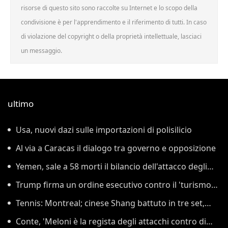
risorse di questo sito sono raccolte su Internet e lo scopo della
condivisione è per l'apprendimento e il riferimento di tutti. In caso
di violazione del copyright o della proprietà intellettuale, lasciaci
un messaggio.
ultimo
Usa, nuovi dazi sulle importazioni di polisilicio
Al via a Caracas il dialogo tra governo e opposizione
Yemen, sale a 58 morti il bilancio dell'attacco degli
Houthi
Trump firma un ordine esecutivo contro il 'turismo
delle nascite'
Tennis: Montreal; cinese Shang battuto in tre set,
Darderi agli ottavi
Conte, 'Meloni è la regista degli attacchi contro di