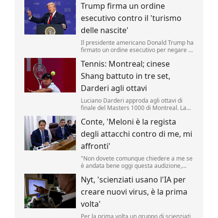
Trump firma un ordine
riporta una fonte militare.
esecutivo contro il 'turismo
delle nascite'
Il presidente americano Donald Trump ha
firmato un ordine esecutivo per negare la
cittadinanza ai bambini nati negli Stati
Tennis: Montreal; cinese
Uniti nell'ambito del cosiddetto 'turismo
delle nascite'. Lo ha annunciato il tycoon,
Shang battuto in tre set,
incontrando i media nello Studio Ovale. .
Darderi agli ottavi
Luciano Darderi approda agli ottavi di
finale del Masters 1000 di Montreal. La
testa di serie n.19 del tabellone ha
Conte, 'Meloni è la regista
superato in rimonta il cinese Shang
Juncheng, n.
degli attacchi contro di me, mi
affronti'
"Non dovete comunque chiedere a me se
è andata bene oggi questa audizione,
dovete chiederlo a Giorgia Meloni se è
Nyt, 'scienziati usano l'IA per
soddisfatta, perché lei è la regista di tutto
questo.
creare nuovi virus, è la prima
volta'
Per la prima volta un gruppo di scienziati