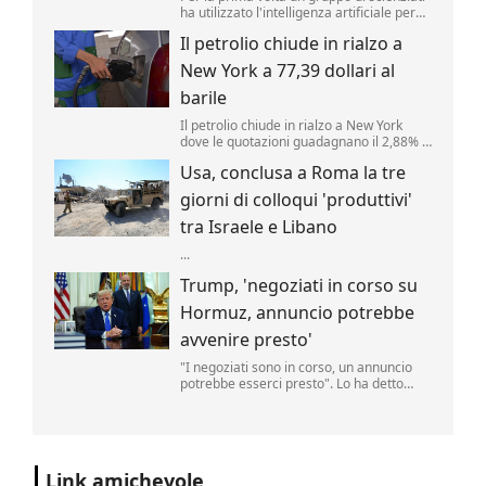
ha utilizzato l'intelligenza artificiale per
creare nuovi tipi di virus, alimentando
Il petrolio chiude in rialzo a
speranze di progressi in campo medico
ma sollevando al contempo la
New York a 77,39 dollari al
preoccupante possibilità che, un giorno,
tale tecnologia poss...
barile
Il petrolio chiude in rialzo a New York
dove le quotazioni guadagnano il 2,88% a
77,39 dollari al barile. .
Usa, conclusa a Roma la tre
giorni di colloqui 'produttivi'
tra Israele e Libano
...
Trump, 'negoziati in corso su
Hormuz, annuncio potrebbe
avvenire presto'
"I negoziati sono in corso, un annuncio
potrebbe esserci presto". Lo ha detto
Donald Trump, parlando delle trattative
sulla riapertura dello Stretto di Hormuz
con l'Iran. "Noi controlliamo lo stretto",
ha aggiunto il tycoon parlando nello
Studio Ovale". .
Link amichevole