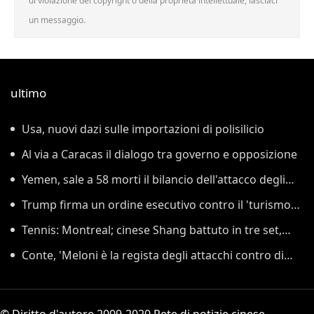
di violazione del copyright o della proprietà intellettuale, lasciaci
un messaggio.
ultimo
Usa, nuovi dazi sulle importazioni di polisilicio
Al via a Caracas il dialogo tra governo e opposizione
Yemen, sale a 58 morti il bilancio dell'attacco degli
Houthi
Trump firma un ordine esecutivo contro il 'turismo
delle nascite'
Tennis: Montreal; cinese Shang battuto in tre set,
Darderi agli ottavi
Conte, 'Meloni è la regista degli attacchi contro di
me, mi affronti'