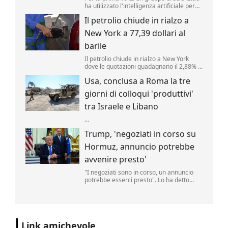
ha utilizzato l'intelligenza artificiale per
creare nuovi tipi di virus, alimentando
Il petrolio chiude in rialzo a
speranze di progressi in campo medico
ma sollevando al contempo la
New York a 77,39 dollari al
preoccupante possibilità che, un giorno,
tale tecnologia poss...
barile
Il petrolio chiude in rialzo a New York
dove le quotazioni guadagnano il 2,88% a
77,39 dollari al barile. .
Usa, conclusa a Roma la tre
giorni di colloqui 'produttivi'
tra Israele e Libano
...
Trump, 'negoziati in corso su
Hormuz, annuncio potrebbe
avvenire presto'
"I negoziati sono in corso, un annuncio
potrebbe esserci presto". Lo ha detto
Donald Trump, parlando delle trattative
sulla riapertura dello Stretto di Hormuz
con l'Iran. "Noi controlliamo lo stretto",
ha aggiunto il tycoon parlando nello
Studio Ovale". .
Link amichevole