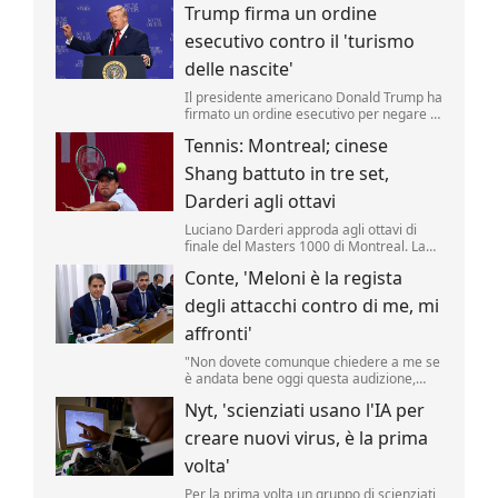
Trump firma un ordine
riporta una fonte militare.
esecutivo contro il 'turismo
delle nascite'
Il presidente americano Donald Trump ha
firmato un ordine esecutivo per negare la
cittadinanza ai bambini nati negli Stati
Tennis: Montreal; cinese
Uniti nell'ambito del cosiddetto 'turismo
delle nascite'. Lo ha annunciato il tycoon,
Shang battuto in tre set,
incontrando i media nello Studio Ovale. .
Darderi agli ottavi
Luciano Darderi approda agli ottavi di
finale del Masters 1000 di Montreal. La
testa di serie n.19 del tabellone ha
Conte, 'Meloni è la regista
superato in rimonta il cinese Shang
Juncheng, n.
degli attacchi contro di me, mi
affronti'
"Non dovete comunque chiedere a me se
è andata bene oggi questa audizione,
dovete chiederlo a Giorgia Meloni se è
Nyt, 'scienziati usano l'IA per
soddisfatta, perché lei è la regista di tutto
questo.
creare nuovi virus, è la prima
volta'
Per la prima volta un gruppo di scienziati