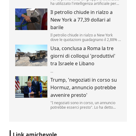
ha utilizzato l'intelligenza artificiale per
creare nuovi tipi di virus, alimentando
Il petrolio chiude in rialzo a
speranze di progressi in campo medico
ma sollevando al contempo la
New York a 77,39 dollari al
preoccupante possibilità che, un giorno,
tale tecnologia poss...
barile
Il petrolio chiude in rialzo a New York
dove le quotazioni guadagnano il 2,88% a
77,39 dollari al barile. .
Usa, conclusa a Roma la tre
giorni di colloqui 'produttivi'
tra Israele e Libano
...
Trump, 'negoziati in corso su
Hormuz, annuncio potrebbe
avvenire presto'
"I negoziati sono in corso, un annuncio
potrebbe esserci presto". Lo ha detto
Donald Trump, parlando delle trattative
sulla riapertura dello Stretto di Hormuz
con l'Iran. "Noi controlliamo lo stretto",
ha aggiunto il tycoon parlando nello
Studio Ovale". .
Link amichevole