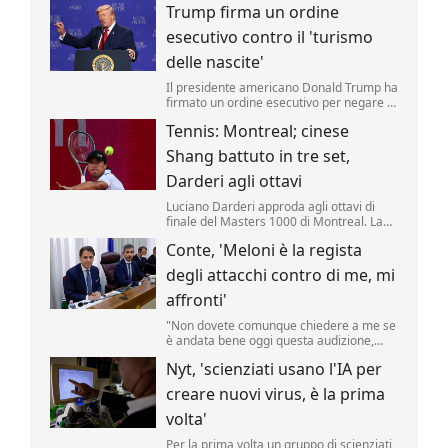
Trump firma un ordine
riporta una fonte militare.
esecutivo contro il 'turismo
delle nascite'
Il presidente americano Donald Trump ha
firmato un ordine esecutivo per negare la
cittadinanza ai bambini nati negli Stati
Tennis: Montreal; cinese
Uniti nell'ambito del cosiddetto 'turismo
delle nascite'. Lo ha annunciato il tycoon,
Shang battuto in tre set,
incontrando i media nello Studio Ovale. .
Darderi agli ottavi
Luciano Darderi approda agli ottavi di
finale del Masters 1000 di Montreal. La
testa di serie n.19 del tabellone ha
Conte, 'Meloni è la regista
superato in rimonta il cinese Shang
Juncheng, n.
degli attacchi contro di me, mi
affronti'
"Non dovete comunque chiedere a me se
è andata bene oggi questa audizione,
dovete chiederlo a Giorgia Meloni se è
Nyt, 'scienziati usano l'IA per
soddisfatta, perché lei è la regista di tutto
questo.
creare nuovi virus, è la prima
volta'
Per la prima volta un gruppo di scienziati